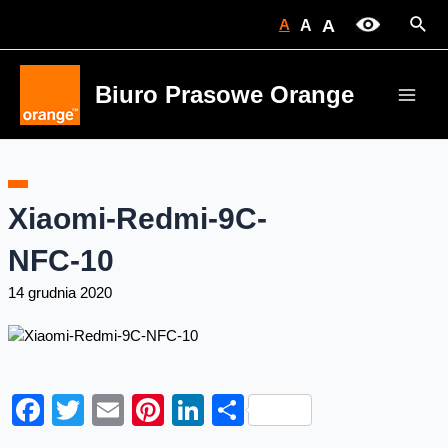
Skip
Sear
A
A
A
to
content
Biuro Prasowe Orange
Main
Men
Xiaomi-Redmi-9C-
NFC-10
14 grudnia 2020
Facebook
Twitter
Email
Pinterest
LinkedIn
Share