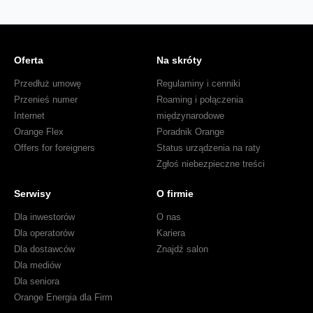
Oferta
Na skróty
Przedłuż umowę
Regulaminy i cenniki
Przenieś numer
Roaming i połączenia
Internet
międzynarodowe
Orange Flex
Poradnik Orange
Offers for foreigners
Status urządzenia na raty
Zgłoś niebezpieczne treści
Serwisy
O firmie
Dla inwestorów
O nas
Dla operatorów
Kariera
Dla dostawców
Znajdź salon
Dla mediów
Dla seniora
Orange Energia dla Firm