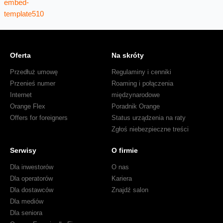
Oferta
Na skróty
Przedłuż umowę
Regulaminy i cenniki
Przenieś numer
Roaming i połączenia
Internet
międzynarodowe
Orange Flex
Poradnik Orange
Offers for foreigners
Status urządzenia na raty
Zgłoś niebezpieczne treści
Serwisy
O firmie
Dla inwestorów
O nas
Dla operatorów
Kariera
Dla dostawców
Znajdź salon
Dla mediów
Dla seniora