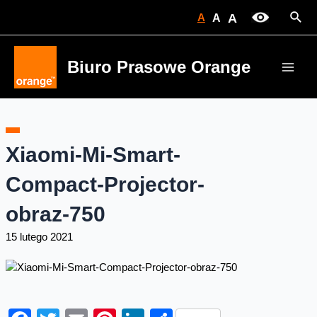
Skip
Sear
A
A
A
to
content
Biuro Prasowe Orange
Main
Men
Xiaomi-Mi-Smart-
Compact-Projector-
obraz-750
15 lutego 2021