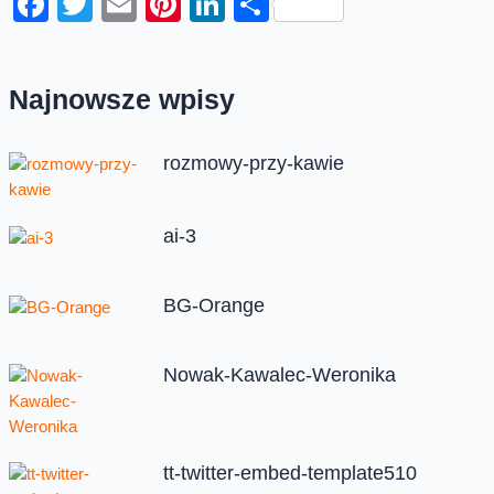
Facebook
Twitter
Email
Pinterest
LinkedIn
Share
Najnowsze wpisy
rozmowy-przy-kawie
ai-3
BG-Orange
Nowak-Kawalec-Weronika
tt-twitter-embed-template510