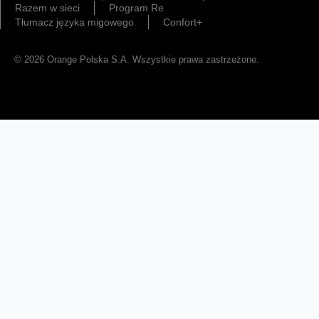
Razem w sieci
Program Re
Tłumacz języka migowego
Confort+
© 2026 Orange Polska S.A. Wszystkie prawa zastrzeżone.