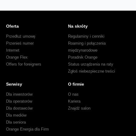
Oferta
Na skróty
Przedłuż umowę
Regulaminy i cenniki
Przenieś numer
Roaming i połączenia
Internet
międzynarodowe
Orange Flex
Poradnik Orange
Offers for foreigners
Status urządzenia na raty
Zgłoś niebezpieczne treści
Serwisy
O firmie
Dla inwestorów
O nas
Dla operatorów
Kariera
Dla dostawców
Znajdź salon
Dla mediów
Dla seniora
Orange Energia dla Firm