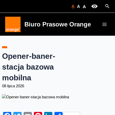
Skip
Sear
A
A
A
to
content
Biuro Prasowe Orange
Main
Men
Opener-baner-
stacja bazowa
mobilna
08 lipca 2026