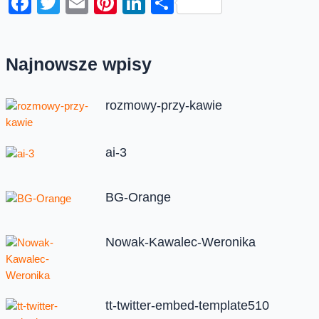
Facebook
Twitter
Email
Pinterest
LinkedIn
Share
Najnowsze wpisy
rozmowy-przy-kawie
ai-3
BG-Orange
Nowak-Kawalec-Weronika
tt-twitter-embed-template510