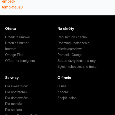
Oferta
Na skróty
Przedłuż umowę
Regulaminy i cenniki
Przenieś numer
Roaming i połączenia
Internet
międzynarodowe
Orange Flex
Poradnik Orange
Offers for foreigners
Status urządzenia na raty
Zgłoś niebezpieczne treści
Serwisy
O firmie
Dla inwestorów
O nas
Dla operatorów
Kariera
Dla dostawców
Znajdź salon
Dla mediów
Dla seniora