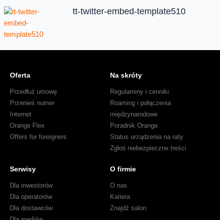
tt-twitter-embed-template510
Oferta
Na skróty
Przedłuż umowę
Regulaminy i cenniki
Przenieś numer
Roaming i połączenia
Internet
międzynarodowe
Orange Flex
Poradnik Orange
Offers for foreigners
Status urządzenia na raty
Zgłoś niebezpieczne treści
Serwisy
O firmie
Dla inwestorów
O nas
Dla operatorów
Kariera
Dla dostawców
Znajdź salon
Dla mediów