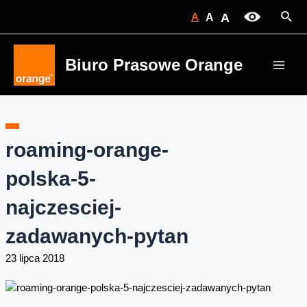
Skip
Sear
A
A
A
to
content
Biuro Prasowe Orange
Main
Men
roaming-orange-
polska-5-
najczesciej-
zadawanych-pytan
23 lipca 2018