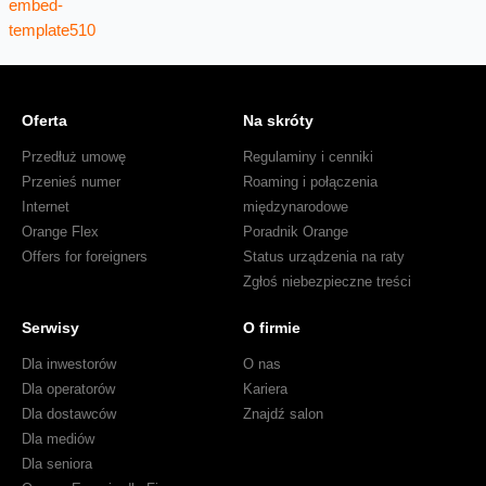
Oferta
Na skróty
Przedłuż umowę
Regulaminy i cenniki
Przenieś numer
Roaming i połączenia
Internet
międzynarodowe
Orange Flex
Poradnik Orange
Offers for foreigners
Status urządzenia na raty
Zgłoś niebezpieczne treści
Serwisy
O firmie
Dla inwestorów
O nas
Dla operatorów
Kariera
Dla dostawców
Znajdź salon
Dla mediów
Dla seniora