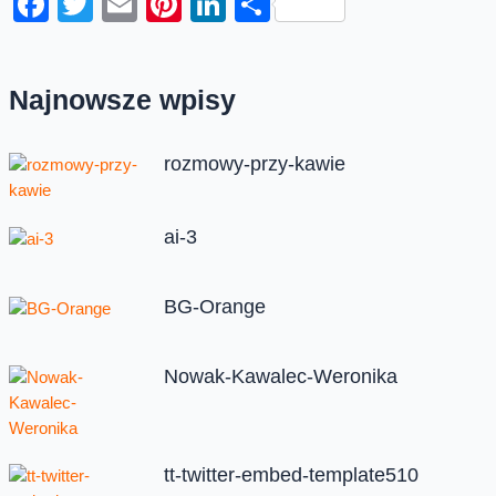
Facebook
Twitter
Email
Pinterest
LinkedIn
Share
Najnowsze wpisy
rozmowy-przy-kawie
ai-3
BG-Orange
Nowak-Kawalec-Weronika
tt-twitter-embed-template510