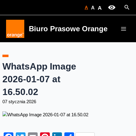
Skip
Sear
A
A
A
to
content
Biuro Prasowe Orange
Main
Men
WhatsApp Image
2026-01-07 at
16.50.02
07 stycznia 2026