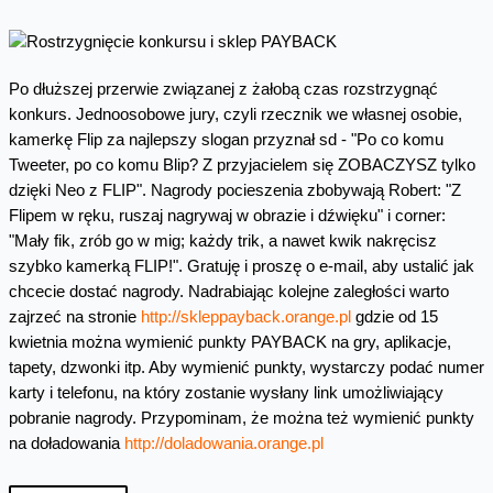
Po dłuższej przerwie związanej z żałobą czas rozstrzygnąć
konkurs. Jednoosobowe jury, czyli rzecznik we własnej osobie,
kamerkę Flip za najlepszy slogan przyznał sd - "Po co komu
Tweeter, po co komu Blip? Z przyjacielem się ZOBACZYSZ tylko
dzięki Neo z FLIP". Nagrody pocieszenia zbobywają Robert: "Z
Flipem w ręku, ruszaj nagrywaj w obrazie i dźwięku" i corner:
"Mały fik, zrób go w mig; każdy trik, a nawet kwik nakręcisz
szybko kamerką FLIP!". Gratuję i proszę o e-mail, aby ustalić jak
chcecie dostać nagrody. Nadrabiając kolejne zaległości warto
zajrzeć na stronie
http://skleppayback.orange.pl
gdzie od 15
kwietnia można wymienić punkty PAYBACK na gry, aplikacje,
tapety, dzwonki itp. Aby wymienić punkty, wystarczy podać numer
karty i telefonu, na który zostanie wysłany link umożliwiający
pobranie nagrody. Przypominam, że można też wymienić punkty
na doładowania
http://doladowania.orange.pl