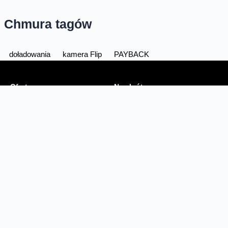
Chmura tagów
doładowania
kamera Flip
PAYBACK
Oferta
Na skróty
Przedłuż umowę
Regulaminy i cenniki
Przenieś numer
Roaming i połączenia
Internet
międzynarodowe
Orange Flex
Poradnik Orange
Offers for foreigners
Status urządzenia na raty
Zgłoś niebezpieczne treści
Serwisy
O firmie
Dla inwestorów
O nas
Dla operatorów
Kariera
Dla dostawców
Znajdź salon