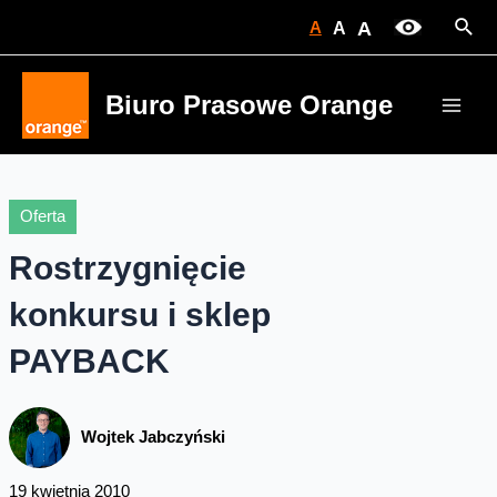
Skip
Sear
A
A
A
to
content
Biuro Prasowe Orange
Main
Men
Oferta
Rostrzygnięcie
konkursu i sklep
PAYBACK
Wojtek Jabczyński
19 kwietnia 2010