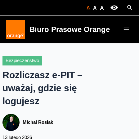
Skip
Sear
A
A
A
to
content
Biuro Prasowe Orange
Main
Men
Bezpieczeństwo
Rozliczasz e-PIT –
uważaj, gdzie się
logujesz
Michał Rosiak
13 lutego 2026