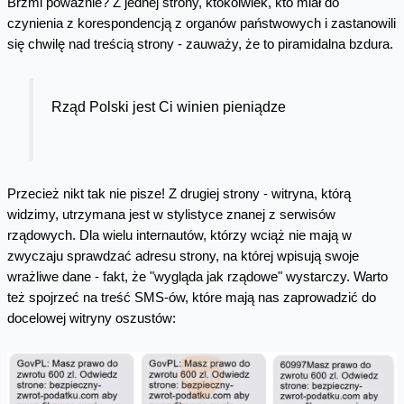
Brzmi poważnie? Z jednej strony, ktokolwiek, kto miał do
czynienia z korespondencją z organów państwowych i zastanowili
się chwilę nad treścią strony - zauważy, że to piramidalna bzdura.
Rząd Polski jest Ci winien pieniądze
Przecież nikt tak nie pisze! Z drugiej strony - witryna, którą
widzimy, utrzymana jest w stylistyce znanej z serwisów
rządowych. Dla wielu internautów, którzy wciąż nie mają w
zwyczaju sprawdzać adresu strony, na której wpisują swoje
wrażliwe dane - fakt, że "wygląda jak rządowe" wystarczy. Warto
też spojrzeć na treść SMS-ów, które mają nas zaprowadzić do
docelowej witryny oszustów: