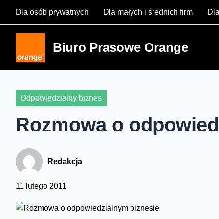
Skip
Dla osób prywatnych
Dla małych i średnich firm
Dla
to
content
Biuro Prasowe Orange
Odpowiedzialny biznes
Rozmowa o odpowiedz
Redakcja
11 lutego 2011