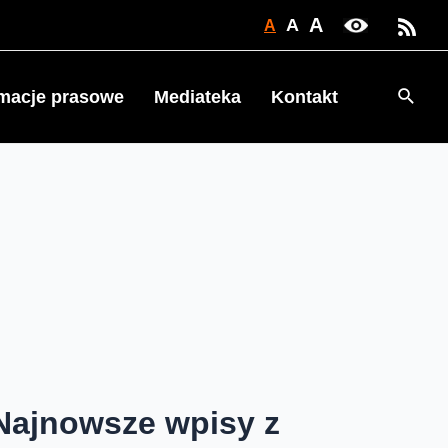
A
A
A
Searc
rmacje prasowe
Mediateka
Kontakt
Najnowsze wpisy z