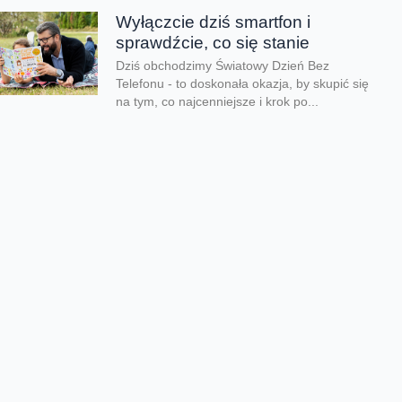
Wyłączcie dziś smartfon i
sprawdźcie, co się stanie
Dziś obchodzimy Światowy Dzień Bez
Telefonu - to doskonała okazja, by skupić się
na tym, co najcenniejsze i krok po...
Lato pełne przygód zamiast
ekranów
Kiedy kończy się rok szkolny i tempo zwalnia,
czas wolny mogą przesadnie wypełniać
ekrany. Co zrobić, aby zadbać o zdrowy...
Dzień taty jest nie tylko dzisiaj
Dziś świętujemy Dzień Taty. Według badań
Fundacji Share the Care tylko 24% ojców w
Polsce skorzystało z urlopu rodzicielskiego
w...