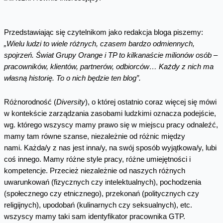
Przedstawiając się czytelnikom jako redakcja bloga piszemy:
„Wielu ludzi to wiele różnych, czasem bardzo odmiennych,
spojrzeń. Świat Grupy Orange i TP to kilkanaście milionów osób –
pracowników, klientów, partnerów, odbiorców… Każdy z nich ma
własną historię. To o nich będzie ten blog”.
Różnorodność (
Diversity
), o której ostatnio coraz więcej się mówi
w kontekście zarządzania zasobami ludzkimi oznacza podejście,
wg. którego wszyscy mamy prawo się w miejscu pracy odnaleźć,
mamy tam równe szanse, niezależnie od różnic między
nami. Każda/y z nas jest inna/y, na swój sposób wyjątkowa/y, lubi
coś innego. Mamy różne style pracy, różne umiejętności i
kompetencje. Przecież niezależnie od naszych różnych
uwarunkowań (fizycznych czy intelektualnych), pochodzenia
(społecznego czy etnicznego), przekonań (politycznych czy
religijnych), upodobań (kulinarnych czy seksualnych), etc.
wszyscy mamy taki sam identyfikator pracownika GTP.