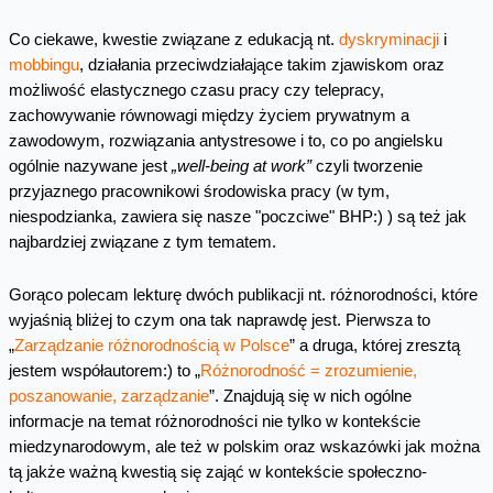
Co ciekawe, kwestie związane z edukacją nt.
dyskryminacji
i
mobbingu
, działania przeciwdziałające takim zjawiskom oraz
możliwość elastycznego czasu pracy czy telepracy,
zachowywanie równowagi między życiem prywatnym a
zawodowym, rozwiązania antystresowe i to, co po angielsku
ogólnie nazywane jest
„well-being at work”
czyli tworzenie
przyjaznego pracownikowi środowiska pracy (w tym,
niespodzianka, zawiera się nasze "poczciwe" BHP:) ) są też jak
najbardziej związane z tym tematem.
Gorąco polecam lekturę dwóch publikacji nt. różnorodności, które
wyjaśnią bliżej to czym ona tak naprawdę jest. Pierwsza to
„
Zarządzanie różnorodnością w Polsce
” a druga, której zresztą
jestem współautorem:) to „
Różnorodność = zrozumienie,
poszanowanie, zarządzanie
”. Znajdują się w nich ogólne
informacje na temat różnorodności nie tylko w kontekście
miedzynarodowym, ale też w polskim oraz wskazówki jak można
tą jakże ważną kwestią się zająć w kontekście społeczno-