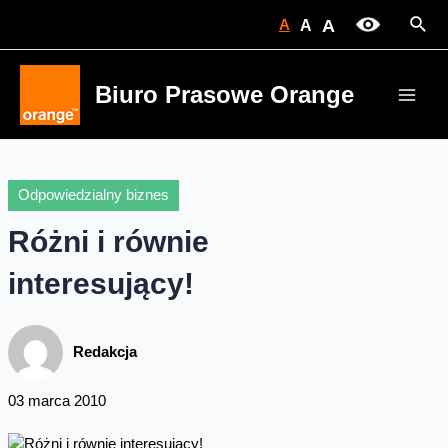
Skip
Sear
A
A
A
to
content
Biuro Prasowe Orange
Main
Men
Odpowiedzialny biznes
Różni i równie
interesujący!
Redakcja
03 marca 2010