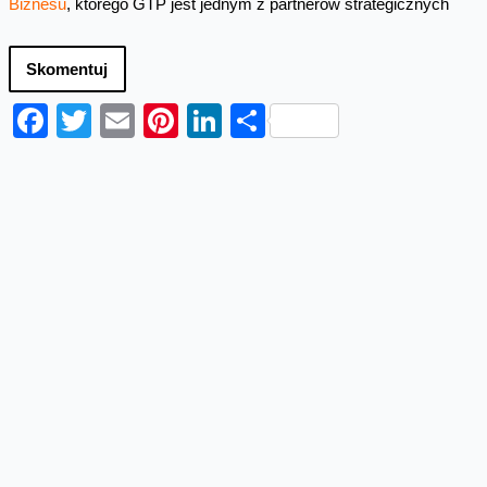
Biznesu
, którego GTP jest jednym z partnerów strategicznych
Skomentuj
Facebook
Twitter
Email
Pinterest
LinkedIn
Share
Najnowsze wpisy z kategorii
Odpowiedzialny biznes
Mają wielkie serca i razem mogą
zrobić wszystko
Wolontariuszki i wolontariusze Fundacji Orange
podczas kolejnej, wiosennej edycji wolontariatu
zorganizowali w całej Polsce aż 100 różnych akcji
pomocowych. Dali...
Empatyczna młodzież to mniej