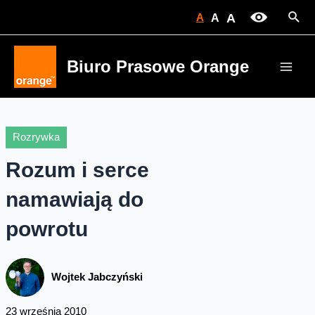
Skip
Sear
A
A
A
to
content
Biuro Prasowe Orange
Main
Men
Rozrywka
Rozum i serce
namawiają do
powrotu
Wojtek Jabczyński
23 września 2010