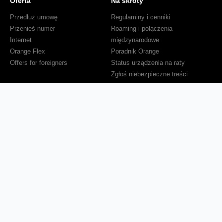
Oferta
Na skróty
Przedłuż umowę
Regulaminy i cenniki
Przenieś numer
Roaming i połączenia
Internet
międzynarodowe
Orange Flex
Poradnik Orange
Offers for foreigners
Status urządzenia na raty
Zgłoś niebezpieczne treści
Serwisy
O firmie
Dla inwestorów
O nas
Dla operatorów
Kariera
Dla dostawców
Znajdź salon
Dla mediów
Dla seniora
Orange Energia dla Firm