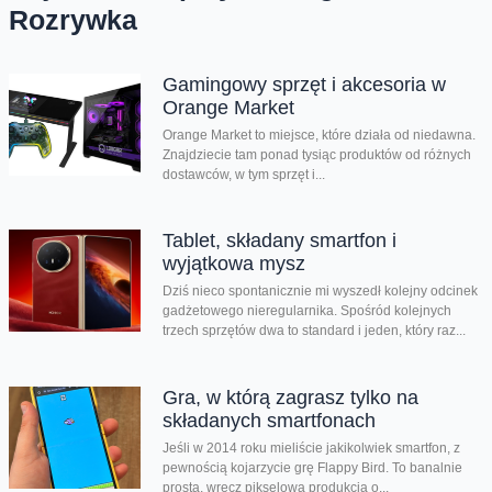
Rozrywka
Gamingowy sprzęt i akcesoria w
Orange Market
Orange Market to miejsce, które działa od niedawna.
Znajdziecie tam ponad tysiąc produktów od różnych
dostawców, w tym sprzęt i...
Tablet, składany smartfon i
wyjątkowa mysz
Dziś nieco spontanicznie mi wyszedł kolejny odcinek
gadżetowego nieregularnika. Spośród kolejnych
trzech sprzętów dwa to standard i jeden, który raz...
Gra, w którą zagrasz tylko na
składanych smartfonach
Jeśli w 2014 roku mieliście jakikolwiek smartfon, z
pewnością kojarzycie grę Flappy Bird. To banalnie
prosta, wręcz pikselowa produkcja o...