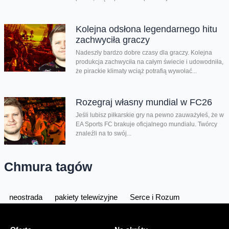
Kolejna odsłona legendarnego hitu
zachwyciła graczy
Nadeszły bardzo dobre czasy dla graczy. Kolejna
produkcja zachwyciła na całym świecie i udowodniła,
że pirackie klimaty wciąż potrafią wywołać...
Rozegraj własny mundial w FC26
Jeśli lubisz piłkarskie gry na pewno zauważyłeś, że w
EA Sports FC brakuje oficjalnego mundialu. Twórcy
znaleźli na to swój...
Chmura tagów
neostrada
pakiety telewizyjne
Serce i Rozum