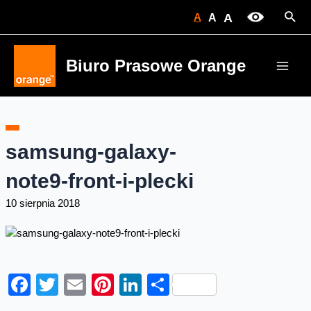
Skip
Sear
A
A
A
to
content
Biuro Prasowe Orange
Main
Men
samsung-galaxy-
note9-front-i-plecki
10 sierpnia 2018
Facebook
Twitter
Email
Pinterest
LinkedIn
Share