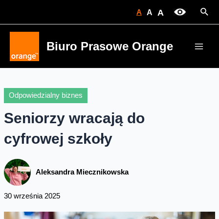
Skip
Sear
A
A
A
to
content
Biuro Prasowe Orange
Main
Men
Odpowiedzialny biznes
Seniorzy wracają do
cyfrowej szkoły
Aleksandra Miecznikowska
30 września 2025