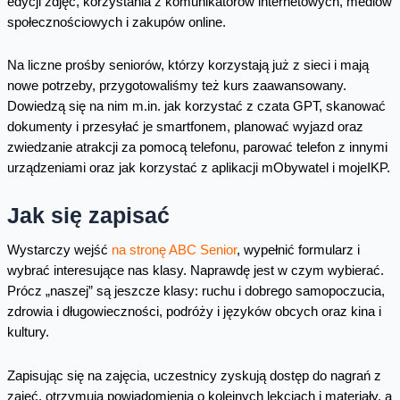
edycji zdjęć, korzystania z komunikatorów internetowych, mediów
społecznościowych i zakupów online.
Na liczne prośby seniorów, którzy korzystają już z sieci i mają
nowe potrzeby, przygotowaliśmy też kurs zaawansowany.
Dowiedzą się na nim m.in. jak korzystać z czata GPT, skanować
dokumenty i przesyłać je smartfonem, planować wyjazd oraz
zwiedzanie atrakcji za pomocą telefonu, parować telefon z innymi
urządzeniami oraz jak korzystać z aplikacji mObywatel i mojeIKP.
Jak się zapisać
Wystarczy wejść
na stronę ABC Senior
, wypełnić formularz i
wybrać interesujące nas klasy. Naprawdę jest w czym wybierać.
Prócz „naszej” są jeszcze klasy: ruchu i dobrego samopoczucia,
zdrowia i długowieczności, podróży i języków obcych oraz kina i
kultury.
Zapisując się na zajęcia, uczestnicy zyskują dostęp do nagrań z
zajęć, otrzymują powiadomienia o kolejnych lekcjach i materiały, a