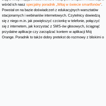
wśród ich nasz
specjalny poradnik „Witaj w świecie smartfonów”
.
Powstał on na bazie doświadczeń z edukacyjnych warsztatów
stacjonarnych i webinariów internetowych. Czytelnicy dowiedzą
się z niego m.in. jak powiększyć czcionkę w telefonie, połączyć
się z internetem, jak korzystać z SMS-ów głosowych, ściągnąć
przydatne aplikacje czy zarządzać kontem w aplikacji Mój
Orange. Poradnik to także dobry pretekst do rozmowy z bliskimi o
zagrożeniach w świecie cyfrowym i o tym jak nie dać się nabrać
na „metodę na wnuczka” czy fałszywe SMS-y.
Skomentuj
Facebook
Twitter
Email
Pinterest
LinkedIn
Share
Komentarze
emitelek
19:24 30-09-2025