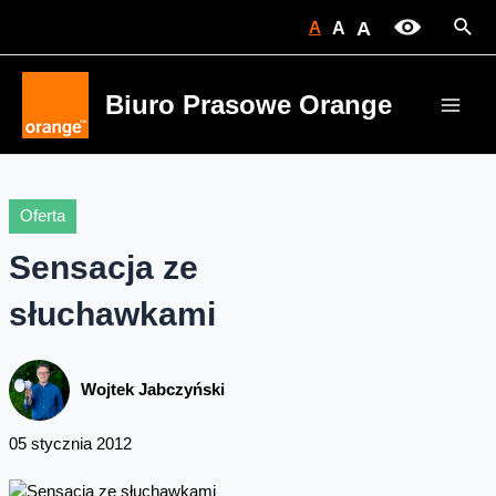
Skip
Sear
A
A
A
to
content
Biuro Prasowe Orange
Main
Men
Oferta
Sensacja ze
słuchawkami
Wojtek Jabczyński
05 stycznia 2012