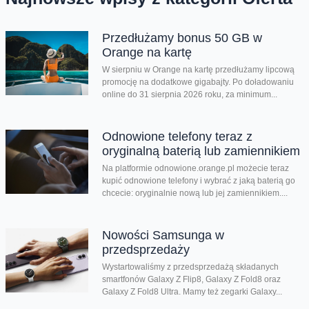
Przedłużamy bonus 50 GB w
Orange na kartę
W sierpniu w Orange na kartę przedłużamy lipcową
promocję na dodatkowe gigabajty. Po doładowaniu
online do 31 sierpnia 2026 roku, za minimum...
Odnowione telefony teraz z
oryginalną baterią lub zamiennikiem
Na platformie odnowione.orange.pl możecie teraz
kupić odnowione telefony i wybrać z jaką baterią go
chcecie: oryginalnie nową lub jej zamiennikiem....
Nowości Samsunga w
przedsprzedaży
Wystartowaliśmy z przedsprzedażą składanych
smartfonów Galaxy Z Flip8, Galaxy Z Fold8 oraz
Galaxy Z Fold8 Ultra. Mamy też zegarki Galaxy...