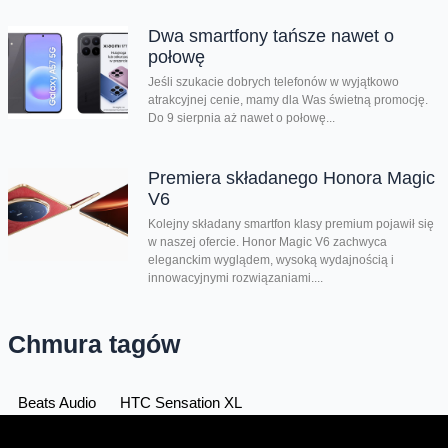
Dwa smartfony tańsze nawet o
połowę
Jeśli szukacie dobrych telefonów w wyjątkowo
atrakcyjnej cenie, mamy dla Was świetną promocję.
Do 9 sierpnia aż nawet o połowę...
Premiera składanego Honora Magic
V6
Kolejny składany smartfon klasy premium pojawił się
w naszej ofercie. Honor Magic V6 zachwyca
eleganckim wyglądem, wysoką wydajnością i
innowacyjnymi rozwiązaniami....
Chmura tagów
Beats Audio
HTC Sensation XL