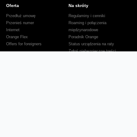
Oferta
Na skróty
Przedłuż umowę
Regulaminy i cenniki
Przenieś numer
Roaming i połączenia
Internet
międzynarodowe
Orange Flex
Poradnik Orange
Offers for foreigners
Status urządzenia na raty
Zgłoś niebezpieczne treści
Serwisy
O firmie
Dla inwestorów
O nas
Dla operatorów
Kariera
Dla dostawców
Znajdź salon
Dla mediów
Dla seniora
Orange Energia dla Firm