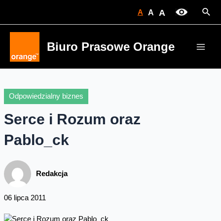
Skip
Sear
A
A
A
to
content
Biuro Prasowe Orange
Main
Men
Odpowiedzialny biznes
Serce i Rozum oraz
Pablo_ck
Redakcja
06 lipca 2011