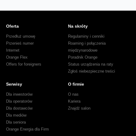
Oferta
Na skróty
Przedłuż umowę
Regulaminy i cenniki
Przenieś numer
Roaming i połączenia
Internet
międzynarodowe
Orange Flex
Poradnik Orange
Offers for foreigners
Status urządzenia na raty
Zgłoś niebezpieczne treści
Serwisy
O firmie
Dla inwestorów
O nas
Dla operatorów
Kariera
Dla dostawców
Znajdź salon
Dla mediów
Dla seniora
Orange Energia dla Firm