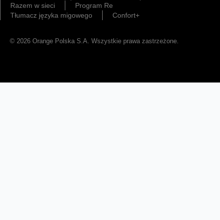
Razem w sieci
Program Re
Tłumacz języka migowego
Confort+
© 2026 Orange Polska S.A. Wszystkie prawa zastrzeżone.