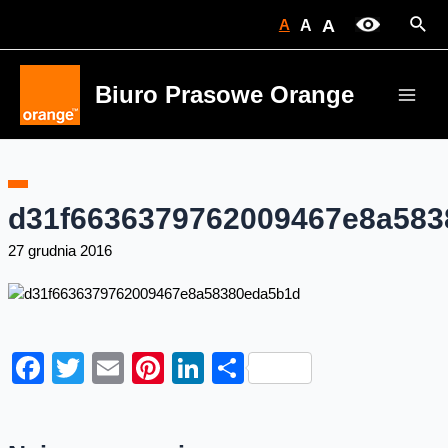
Skip
Sear
A
A
A
to
content
Biuro Prasowe Orange
Main
Men
d31f6636379762009467e8a583
27 grudnia 2016
Facebook
Twitter
Email
Pinterest
LinkedIn
Share