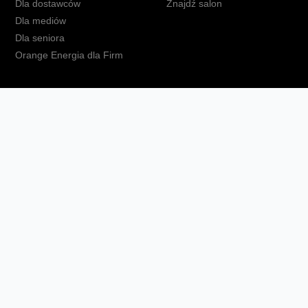
Dla dostawców
Znajdź salon
Dla mediów
Dla seniora
Orange Energia dla Firm
kt
Ochrona danych osobowych
Polityka prywatności
Zmień ust
Fundacja Orange
Telefon domowy
Dbam o bliskich
Ra