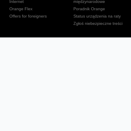
Internet
międzynarodowe
Orange Flex
Poradnik Orange
Offers for foreigners
Status urządzenia na raty
Zgłoś niebezpieczne treści
Sprawdź mapę zasięgu
Konta
Ważne komunikaty
Regulamin serwisu
Warunki zakupów
Nieruchomości Orange
Multibox
Odpowiedzialny biznes
Tłumacz języka migowego
Confort+
© 2026 Orange Polska S.A. Wszystkie prawa zastrzeżone.