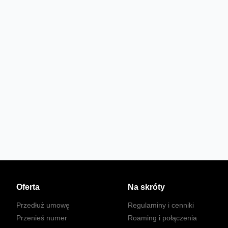
Oferta
Na skróty
Przedłuż umowę
Regulaminy i cenniki
Przenieś numer
Roaming i połączenia