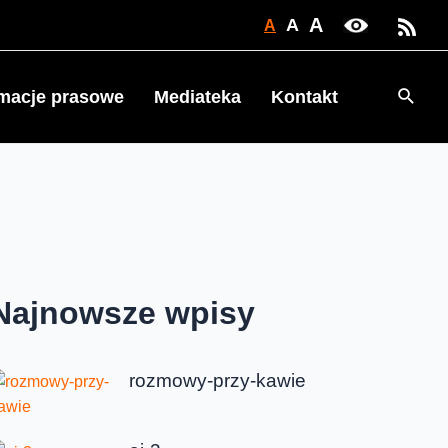
A
A
A
Searc
rmacje prasowe
Mediateka
Kontakt
Najnowsze wpisy
rozmowy-przy-kawie