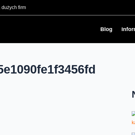
 dużych firm
Blog
Info
5e1090fe1f3456fd