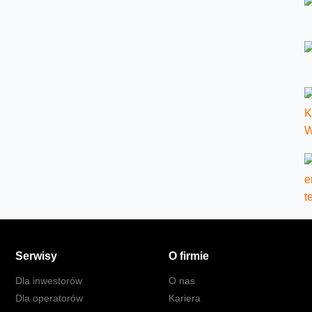
Serwisy
O firmie
Dla inwestorów
O nas
Dla operatorów
Kariera