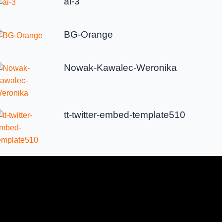
ai-3
BG-Orange
Nowak-Kawalec-Weronika
tt-twitter-embed-template510