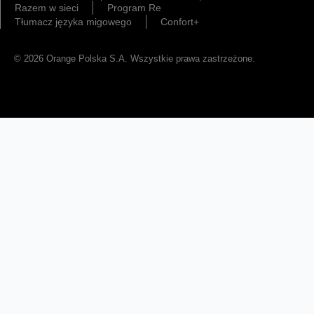
Razem w sieci
Program Re
Tłumacz języka migowego
Confort+
© 2026 Orange Polska S.A. Wszystkie prawa zastrzeżone.