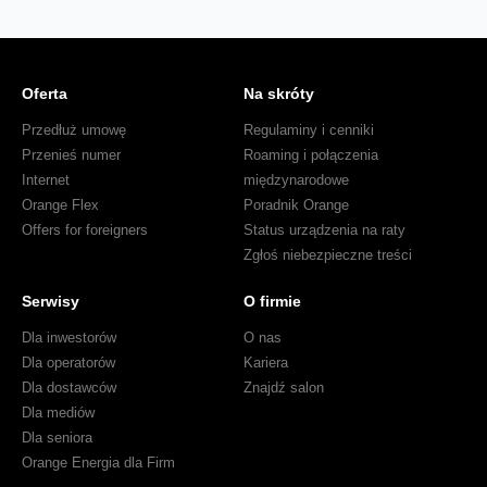
Oferta
Na skróty
Przedłuż umowę
Regulaminy i cenniki
Przenieś numer
Roaming i połączenia
Internet
międzynarodowe
Orange Flex
Poradnik Orange
Offers for foreigners
Status urządzenia na raty
Zgłoś niebezpieczne treści
Serwisy
O firmie
Dla inwestorów
O nas
Dla operatorów
Kariera
Dla dostawców
Znajdź salon
Dla mediów
Dla seniora
Orange Energia dla Firm