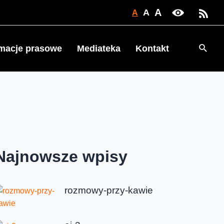
A
A
A
Searc
rmacje prasowe
Mediateka
Kontakt
Najnowsze wpisy
rozmowy-przy-kawie