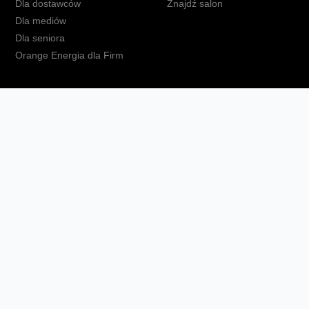
Dla dostawców
Znajdź salon
Dla mediów
Dla seniora
Orange Energia dla Firm
kt
Ochrona danych osobowych
Polityka prywatności
Zmień ust
Fundacja Orange
Telefon domowy
Dbam o bliskich
Ra