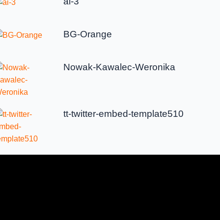
ai-3
BG-Orange
Nowak-Kawalec-Weronika
tt-twitter-embed-template510