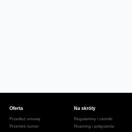
Oferta
Na skróty
Przedłuż umowę
Regulaminy i cenniki
Przenieś numer
Roaming i połączenia