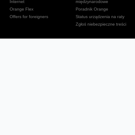
Internet
międzynarodowe
Orange Flex
Poradnik Orange
Offers for foreigners
Status urządzenia na raty
Zgłoś niebezpieczne treści
Sprawdź mapę zasięgu
Konta
Ważne komunikaty
Regulamin serwisu
Warunki zakupów
Nieruchomości Orange
Multibox
Odpowiedzialny biznes
Tłumacz języka migowego
Confort+
© 2026 Orange Polska S.A. Wszystkie prawa zastrzeżone.