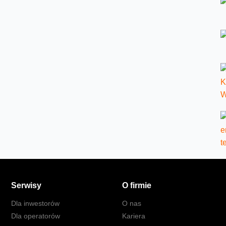
Serwisy
O firmie
Dla inwestorów
O nas
Dla operatorów
Kariera