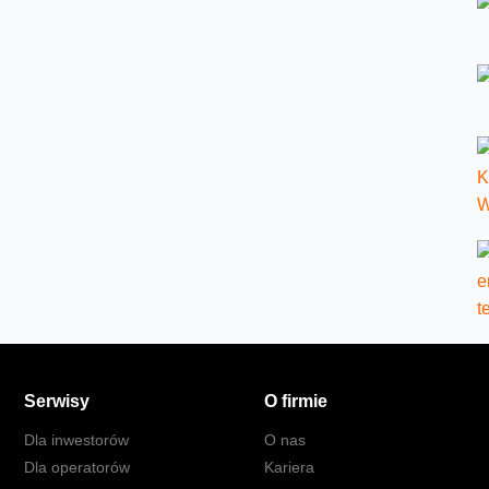
Serwisy
O firmie
Dla inwestorów
O nas
Dla operatorów
Kariera