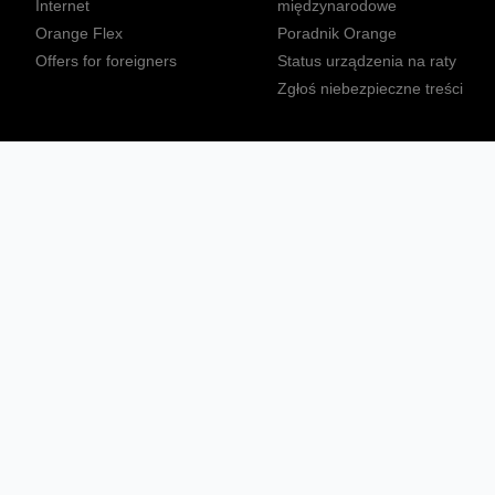
Internet
międzynarodowe
Orange Flex
Poradnik Orange
Offers for foreigners
Status urządzenia na raty
Zgłoś niebezpieczne treści
Sprawdź mapę zasięgu
Konta
Ważne komunikaty
Regulamin serwisu
Warunki zakupów
Nieruchomości Orange
Multibox
Odpowiedzialny biznes
Tłumacz języka migowego
Confort+
© 2026 Orange Polska S.A. Wszystkie prawa zastrzeżone.