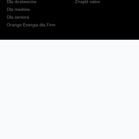
Dla dostawców
Znajdź salon
Dla mediów
Dla seniora
Orange Energia dla Firm
kt
Ochrona danych osobowych
Polityka prywatności
Zmień ust
Fundacja Orange
Telefon domowy
Dbam o bliskich
Ra