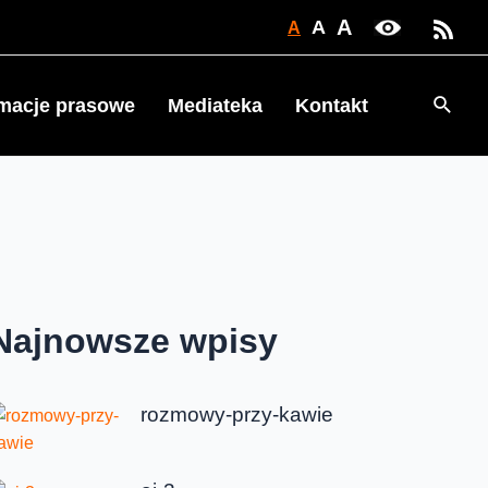
A
A
A
Searc
rmacje prasowe
Mediateka
Kontakt
Najnowsze wpisy
rozmowy-przy-kawie