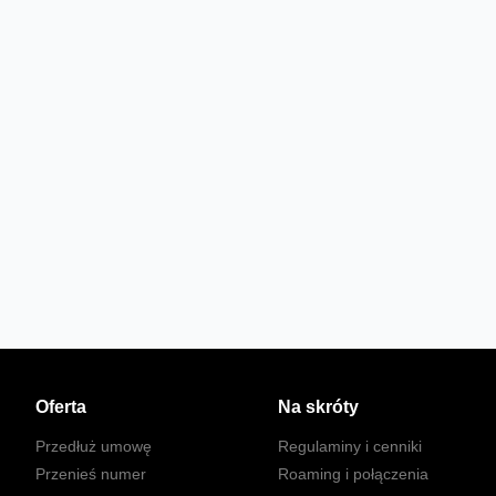
Oferta
Na skróty
Przedłuż umowę
Regulaminy i cenniki
Przenieś numer
Roaming i połączenia