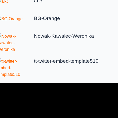
ai-3
BG-Orange
Nowak-Kawalec-Weronika
tt-twitter-embed-template510