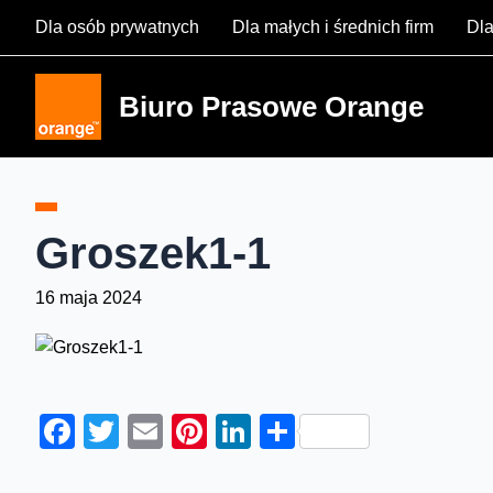
Skip
Dla osób prywatnych
Dla małych i średnich firm
Dla
to
content
Biuro Prasowe Orange
Groszek1-1
16 maja 2024
Facebook
Twitter
Email
Pinterest
LinkedIn
Share