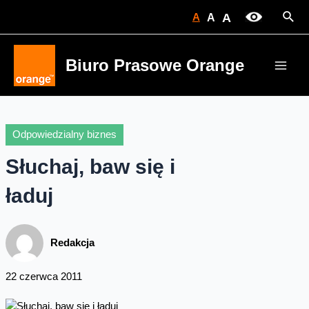
Skip
Sear
A
A
A
to
content
Biuro Prasowe Orange
Main
Men
Odpowiedzialny biznes
Słuchaj, baw się i
ładuj
Redakcja
22 czerwca 2011