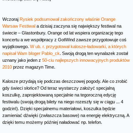
Wczoraj
Rysiek podsumował zakończony właśnie Orange
Warsaw Festiwal
a dzisiaj zaczyna się największy festiwal na
świecie – Glastonbury. Orange od lat wspiera organizację tego
koncertu a we współpracy z GotWind zawsze przygotowuje coś
wyjątkowego.
W ub. r. przygotował kalosze-ładowarki, a których
napisał Wam bloger Pablo_ck
. Swoją drogą ten wynalazek został
uznany jako jeden z
50-ciu najlepszych innowacyjnych produktów
2010
przez magazyn Time.
Kalosze przydają się podczas deszczowej pogody. Ale co zrobić
gdy świeci słońce? Od teraz wystarczy założyć specjalną
koszulkę, zaprojektowaną specjalnie na tegoroczną edycję
festiwalu (swoją drogą bilety na niego rozeszły się w ciągu ... 4
godzin!). Dzięki specjalnemu materiałowi, koszulka będzie
zamieniać dźwięki (zwłaszcza basowe) na energię elektryczną. A
dzięki temu możemy później naładować np. telefon.