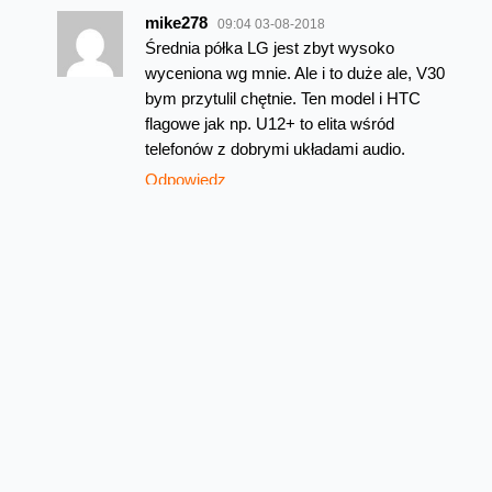
mike278
09:04 03-08-2018
Średnia półka LG jest zbyt wysoko
wyceniona wg mnie. Ale i to duże ale, V30
bym przytulil chętnie. Ten model i HTC
flagowe jak np. U12+ to elita wśród
telefonów z dobrymi układami audio.
Odpowiedz
Krzysiek
11:13 03-08-2018
Są zbyt drogie w stosunku do tego czym
dysponują i w stosunku do konkurencji.
Lepiej gdyby LG konkurował z HUAWEI,
XIAOMI itd niż z Samsungiem.
Odpowiedz
pablo_ck
23:11 02-08-2018
Niespodzianki fajne, tylko nie wiem czemu
nie mogę przekonać się do marki Lg…negatywne
doświadczenia chyba kształtują pewne