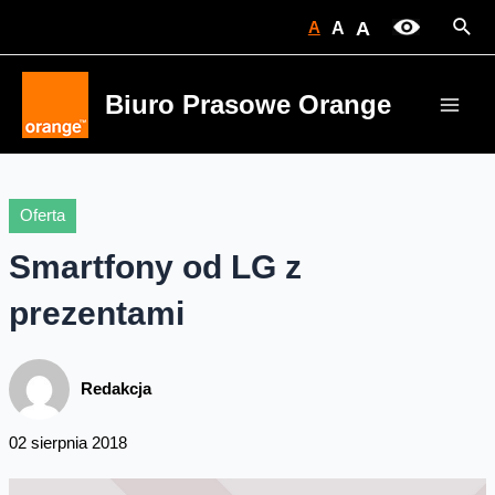
Skip
Sear
A
A
A
to
content
Biuro Prasowe Orange
Main
Men
Oferta
Smartfony od LG z
prezentami
Redakcja
02 sierpnia 2018