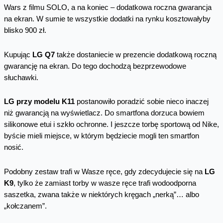
Wars z filmu SOLO, a na koniec – dodatkowa roczna gwarancja
na ekran. W sumie te wszystkie dodatki na rynku kosztowałyby
blisko 900 zł.
Kupując
LG Q7
także dostaniecie w prezencie dodatkową roczną
gwarancję na ekran. Do tego dochodzą bezprzewodowe
słuchawki.
LG przy modelu K11
postanowiło poradzić sobie nieco inaczej
niż gwarancją na wyświetlacz. Do smartfona dorzuca bowiem
silikonowe etui i szkło ochronne. I jeszcze torbę sportową od Nike,
byście mieli miejsce, w którym będziecie mogli ten smartfon
nosić.
Podobny zestaw trafi w Wasze ręce, gdy zdecydujecie się na
LG
K9
, tylko że zamiast torby w wasze ręce trafi wodoodporna
saszetka, zwana także w niektórych kręgach „nerką”… albo
„kołczanem”.