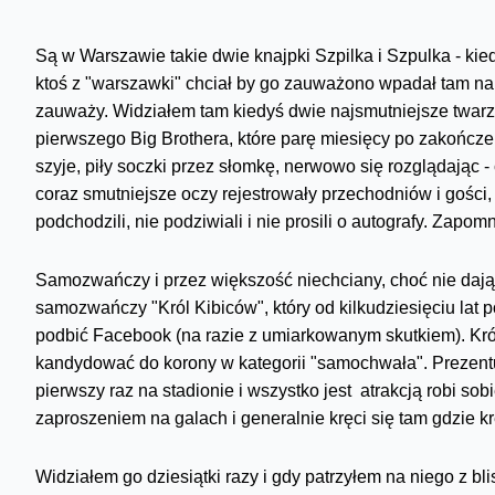
Są w Warszawie takie dwie knajpki Szpilka i Szpulka - kie
ktoś z "warszawki" chciał by go zauważono wpadał tam na ś
zauważy. Widziałem tam kiedyś dwie najsmutniejsze twarz
pierwszego Big Brothera, które parę miesięcy po zakończen
szyje, piły soczki przez słomkę, nerwowo się rozglądając - 
coraz smutniejsze oczy rejestrowały przechodniów i gości, kt
podchodzili, nie podziwiali i nie prosili o autografy. Zapo
Samozwańczy i przez większość niechciany, choć nie dają
samozwańczy "Król Kibiców", który od kilkudziesięciu lat p
podbić Facebook (na razie z umiarkowanym skutkiem). Kró
kandydować do korony w kategorii "samochwała". Prezentuje 
pierwszy raz na stadionie i wszystko jest atrakcją robi sob
zaproszeniem na galach i generalnie kręci się tam gdzie kr
Widziałem go dziesiątki razy i gdy patrzyłem na niego z bli