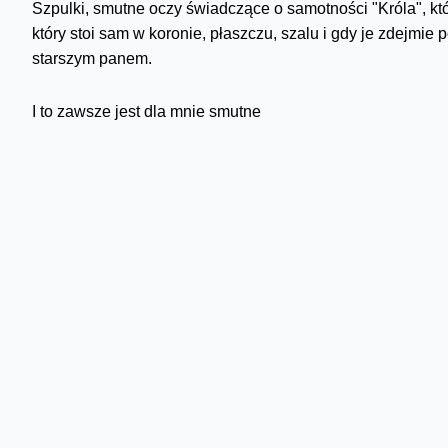
Szpulki, smutne oczy świadczące o samotności "Króla", któr
który stoi sam w koronie, płaszczu, szalu i gdy je zdejm
starszym panem.
I to zawsze jest dla mnie smutne
Skomentuj