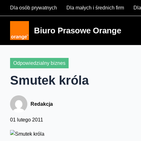
Skip
Dla osób prywatnych
Dla małych i średnich firm
Dla
to
content
Biuro Prasowe Orange
Odpowiedzialny biznes
Smutek króla
Redakcja
01 lutego 2011