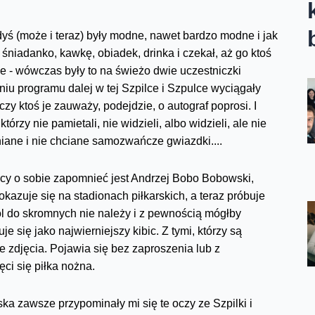
dyś (może i teraz) były modne, nawet bardzo modne i jak
niadanko, kawkę, obiadek, drinka i czekał, aż go ktoś
e - wówczas były to na świeżo dwie uczestniczki
iu programu dalej w tej Szpilce i Szpulce wyciągały
czy ktoś je zauważy, podejdzie, o autograf poprosi. I
órzy nie pamietali, nie widzieli, albo widzieli, ale nie
mniane i nie chciane samozwańcze gwiazdki....
cy o sobie zapomnieć jest Andrzej Bobo Bobowski,
okazuje się na stadionach piłkarskich, a teraz próbuje
l do skromnych nie należy i z pewnością mógłby
się jako najwierniejszy kibic. Z tymi, którzy są
ie zdjęcia. Pojawia się bez zaproszenia lub z
ęci się piłka nożna.
ska zawsze przypominały mi się te oczy ze Szpilki i