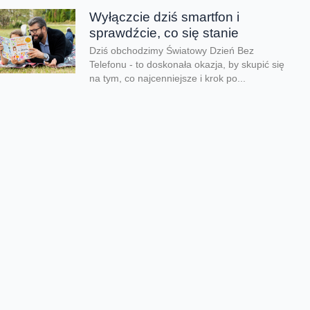
Wyłączcie dziś smartfon i
sprawdźcie, co się stanie
Dziś obchodzimy Światowy Dzień Bez
Telefonu - to doskonała okazja, by skupić się
na tym, co najcenniejsze i krok po...
Lato pełne przygód zamiast
ekranów
Kiedy kończy się rok szkolny i tempo zwalnia,
czas wolny mogą przesadnie wypełniać
ekrany. Co zrobić, aby zadbać o zdrowy...
Dzień taty jest nie tylko dzisiaj
Dziś świętujemy Dzień Taty. Według badań
Fundacji Share the Care tylko 24% ojców w
Polsce skorzystało z urlopu rodzicielskiego
w...