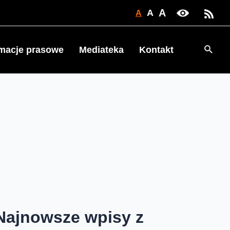
A
A
A
Searc
rmacje prasowe
Mediateka
Kontakt
Najnowsze wpisy z