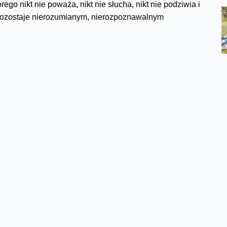
ego nikt nie poważa, nikt nie słucha, nikt nie podziwia i
ie pozostaje nierozumianym, nierozpoznawalnym
Facebook
Twitter
Email
Pinterest
LinkedIn
Share