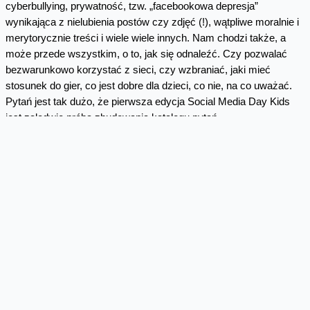
cyberbullying, prywatność, tzw. „facebookowa depresja”
wynikająca z nielubienia postów czy zdjęć (!), wątpliwe moralnie i
merytorycznie treści i wiele wiele innych. Nam chodzi także, a
może przede wszystkim, o to, jak się odnaleźć. Czy pozwalać
bezwarunkowo korzystać z sieci, czy wzbraniać, jaki mieć
stosunek do gier, co jest dobre dla dzieci, co nie, na co uważać.
Pytań jest tak dużo, że pierwsza edycja Social Media Day Kids
jest zaledwie próbą zbudowania katalogu pytań.
Czy w ogóle w tym świecie można uciec od SM?
Nie. Nie da się. To tak, jakby uciekać od bilbordów, od cywilizacji,
od gazet. Można je izolować, ale po co i dlaczego? Przesadą jest
jednak np. ruch „digital trust funds”, gdzie to rodzice
przystosowują swoje dzieci od najmłodszych lat do mediów
społecznościowych - jako ich kapitał budują im od najmłodszych
lat profile społecznościowe, uczą egzystencji w tych kanałach.
Modele zachowań są bardzo skrajne i nikt z nas nie jest w stanie
wskazać jednoznacznie „co robić”.