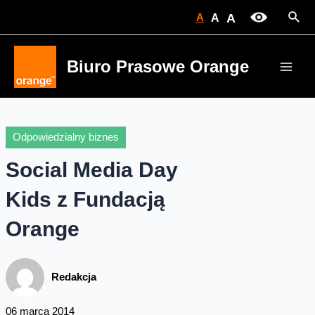
Skip
Sear
A
A
A
to
content
Biuro Prasowe Orange
Main
Men
Odpowiedzialny biznes
Social Media Day
Kids z Fundacją
Orange
Redakcja
06 marca 2014