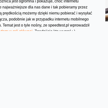
nica jest ogromna i pokazuje, choć internetu
e najważniejsze dla nas dane i tak pobieramy przez
aką prędkością możemy dzięki niemu pobierać i wysyłać
ącza, podobnie jak w przypadku internetu mobilnego
 Temat jest o tyle nośny, ze speedtest.pl wprowadził
odem w roli głównej
. Zgadnijcie kto wygrał ;-)
e z modemu
nić, które łącze tak naprawdę testujemy. Często
jąc jego możliwości przy pomocy telefonu. Ustawienia
ie przez Wi-Fi, lecz przez internet mobilny. Będzie to
m odpowiedzi na pytanie – jak szybko działa nasze Wi-
Wi-Fi pamiętajcie, że bardzo mocno zależy ona od siły
d terenowych i zakłóceń spowodowanych innymi
ernie
pisałem w zeszłym roku w tekście poświęconym