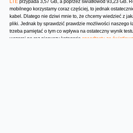
LTE
przypada 3,57 GB, a poprzez światłowód 93,23 GB. Róż
mobilnego korzystamy coraz częściej, to jednak ostateczni
kabel. Dlatego nie dziwi mnie to, że chcemy wiedzieć z j
pliki. Jednak by sprawdzić prawdzie możliwości naszego ł
trzeba pamiętać o tym co wpływa na ostateczny wynik testu.
wczoraj po raz pierwszy kategorię
speedtestu ze światłow
Internet „z powietrza” nie zawsze dolatuj
Gdy wykonujemy test prędkości łącza powinniśmy się upew
chcemy sprawdzić szybkość naszego domowego Wi-Fi testu
telefonu mogą jednak sprawić, że speedtest przesyła pliki n
miało nie tylko wpływ na wynik testu, lecz także nie da na
Fi.
Gdy już macie pewność, że sprawdzamy prędkość naszego 
sygnału, a ta z kolei od odległości od modemu, przeszkó
urządzeniami. O dwóch pierwszych czynnikach dość obsz