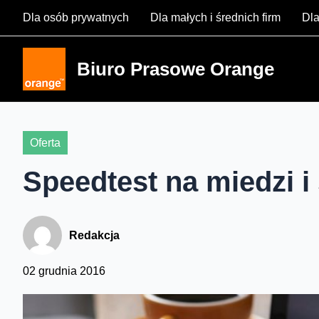
Skip
Dla osób prywatnych
Dla małych i średnich firm
Dla
to
content
Biuro Prasowe Orange
Oferta
Speedtest na miedzi i
Redakcja
02 grudnia 2016