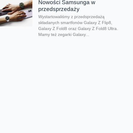
Nowości Samsunga w
przedsprzedaży
Wystartowaliśmy z przedsprzedażą
składanych smartfonów Galaxy Z Flip8,
Galaxy Z Fold8 oraz Galaxy Z Fold8 Ultra.
Mamy też zegarki Galaxy...
Dwa smartfony tańsze nawet o
połowę
Jeśli szukacie dobrych telefonów w
wyjątkowo atrakcyjnej cenie, mamy dla Was
świetną promocję. Do 9 sierpnia aż nawet o
połowę...
Premiera składanego Honora
Magic V6
Kolejny składany smartfon klasy premium
pojawił się w naszej ofercie. Honor Magic
V6 zachwyca eleganckim wyglądem, wysoką