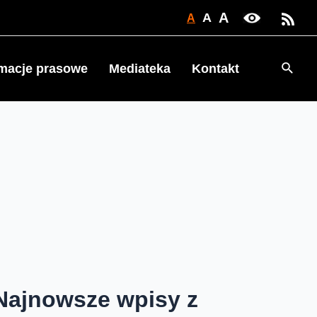
A
A
A
Searc
rmacje prasowe
Mediateka
Kontakt
Najnowsze wpisy z