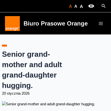
Skip
Sear
A
A
A
to
content
Biuro Prasowe Orange
Main
Men
Senior grand-
mother and adult
grand-daughter
hugging.
20 stycznia 2026