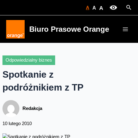
Skip
Sear
A
A
A
to
content
Biuro Prasowe Orange
Main
Men
Odpowiedzialny biznes
Spotkanie z
podróżnikiem z TP
Redakcja
10 lutego 2010