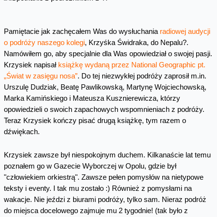
Pamiętacie jak zachęcałem Was do wysłuchania
radiowej audycji
o podróży naszego kolegi
, Krzyśka Świdraka, do Nepalu?.
Namówiłem go, aby specjalnie dla Was opowiedział o swojej pasji.
Krzysiek napisał
książkę wydaną przez National Geographic pt.
„Świat w zasięgu nosa”
. Do tej niezwykłej podróży zaprosił m.in.
Urszulę Dudziak, Beatę Pawlikowską, Martynę Wojciechowską,
Marka Kamińskiego i Mateusza Kusznierewicza, którzy
opowiedzieli o swoich zapachowych wspomnieniach z podróży.
Teraz Krzysiek kończy pisać drugą książkę, tym razem o
dźwiękach.
Krzysiek zawsze był niespokojnym duchem. Kilkanaście lat temu
poznałem go w Gazecie Wyborczej w Opolu, gdzie był
"człowiekiem orkiestrą". Zawsze pełen pomysłów na nietypowe
teksty i eventy. I tak mu zostało :) Również z pomysłami na
wakacje. Nie jeździ z biurami podróży, tylko sam. Nieraz podróż
do miejsca docelowego zajmuje mu 2 tygodnie! (tak było z