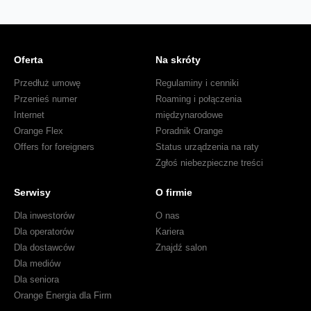
Oferta
Na skróty
Przedłuż umowę
Regulaminy i cenniki
Przenieś numer
Roaming i połączenia
Internet
międzynarodowe
Orange Flex
Poradnik Orange
Offers for foreigners
Status urządzenia na raty
Zgłoś niebezpieczne treści
Serwisy
O firmie
Dla inwestorów
O nas
Dla operatorów
Kariera
Dla dostawców
Znajdź salon
Dla mediów
Dla seniora
Orange Energia dla Firm