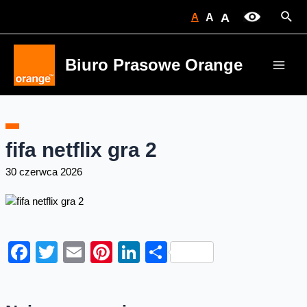
Skip
Sear
A
A
A
to
content
Biuro Prasowe Orange
Main
Men
fifa netflix gra 2
30 czerwca 2026
Facebook
Twitter
Email
Pinterest
LinkedIn
Share