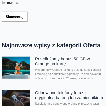
limitowana.
Skomentuj
Najnowsze wpisy z kategorii Oferta
Przedłużamy bonus 50 GB w
Orange na kartę
W sierpniu w Orange na kartę przedłużamy lipcową
promocję na dodatkowe gigabajty. Po doładowaniu
online do 31 sierpnia 2026 roku, za minimum...
Odnowione telefony teraz z
oryginalną baterią lub zamiennikiem
Na platformie odnowione.orange.pl możecie teraz