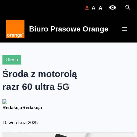
Skip
Sear
A
A
A
to
content
Biuro Prasowe Orange
Main
Men
Oferta
Środa z motorolą
razr 60 ultra 5G
Redakcja
10 września 2025