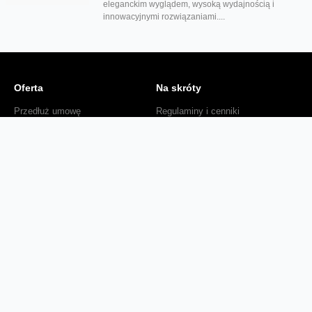
eleganckim wyglądem, wysoką wydajnością i
innowacyjnymi rozwiązaniami....
Oferta
Na skróty
Przedłuż umowę
Regulaminy i cenniki
Przenieś numer
Roaming i połączenia
Internet
międzynarodowe
Orange Flex
Poradnik Orange
Offers for foreigners
Status urządzenia na raty
Zgłoś niebezpieczne treści
Serwisy
O firmie
Dla inwestorów
O nas
Dla operatorów
Kariera
Dla dostawców
Znajdź salon
Dla mediów
Dla seniora