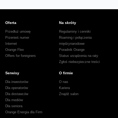
Oferta
Na skróty
Przedłuż umowę
Regulaminy i cenniki
Przenieś numer
Roaming i połączenia
Internet
międzynarodowe
Orange Flex
Poradnik Orange
Offers for foreigners
Status urządzenia na raty
Zgłoś niebezpieczne treści
Serwisy
O firmie
Dla inwestorów
O nas
Dla operatorów
Kariera
Dla dostawców
Znajdź salon
Dla mediów
Dla seniora
Orange Energia dla Firm