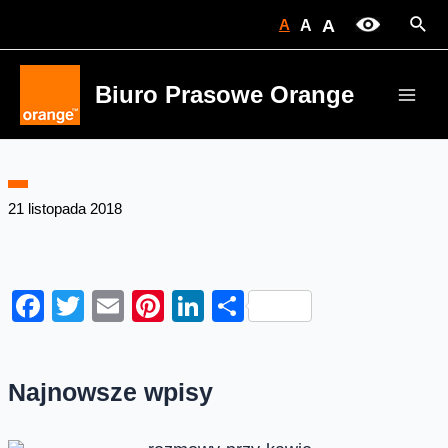
Skip
Sear
A
A
A
to
content
Biuro Prasowe Orange
Main
Men
21 listopada 2018
Facebook
Twitter
Email
Pinterest
LinkedIn
Share
Najnowsze wpisy