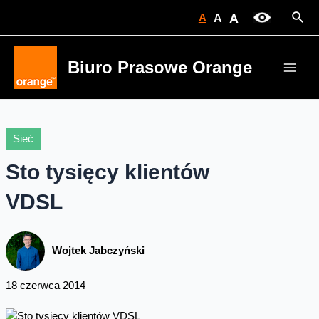
Skip
Sear
A
A
A
to
content
Biuro Prasowe Orange
Main
Men
Sieć
Sto tysięcy klientów
VDSL
Wojtek Jabczyński
18 czerwca 2014