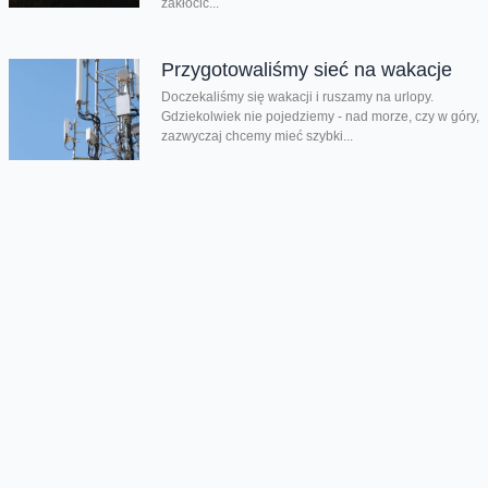
zakłócić...
Przygotowaliśmy sieć na wakacje
Doczekaliśmy się wakacji i ruszamy na urlopy.
Gdziekolwiek nie pojedziemy - nad morze, czy w góry,
zazwyczaj chcemy mieć szybki...
Chmura tagów
internet stacjonarny
Orange FunSpot
VDSL
Oferta
Na skróty
Przedłuż umowę
Regulaminy i cenniki
Przenieś numer
Roaming i połączenia
Internet
międzynarodowe
Orange Flex
Poradnik Orange
Offers for foreigners
Status urządzenia na raty