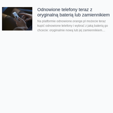
Odnowione telefony teraz z
oryginalną baterią lub zamiennikiem
Na platformie odnowione.orange.pl możecie teraz
kupić odnowione telefony i wybrać z jaką baterią go
chcecie: oryginalnie nową lub jej zamiennikiem....
Nowości Samsunga w
przedsprzedaży
Wystartowaliśmy z przedsprzedażą składanych
smartfonów Galaxy Z Flip8, Galaxy Z Fold8 oraz
Galaxy Z Fold8 Ultra. Mamy też zegarki Galaxy...
Dwa smartfony tańsze nawet o
połowę
Jeśli szukacie dobrych telefonów w wyjątkowo
atrakcyjnej cenie, mamy dla Was świetną promocję.
Do 9 sierpnia aż nawet o połowę...