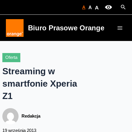
Skip
Sear
A
A
A
to
content
Biuro Prasowe Orange
Main
Men
Oferta
Streaming w
smartfonie Xperia
Z1
Redakcja
19 września 2013