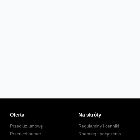
Oferta
Na skróty
Przedłuż umowę
Regulaminy i cenniki
Przenieś numer
Roaming i połączenia