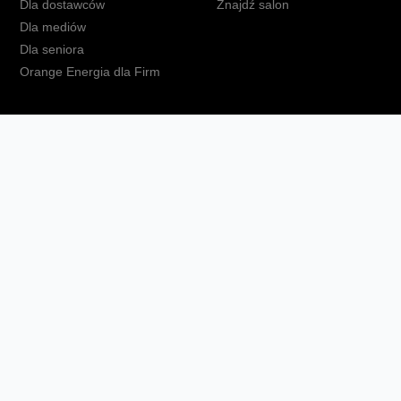
Dla dostawców
Znajdź salon
Dla mediów
Dla seniora
Orange Energia dla Firm
kt
Ochrona danych osobowych
Polityka prywatności
Zmień ust
Fundacja Orange
Telefon domowy
Dbam o bliskich
Ra