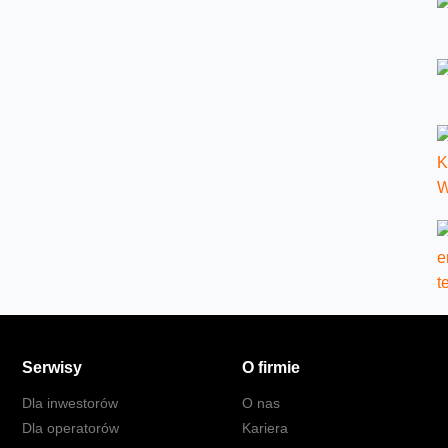
Serwisy
O firmie
Dla inwestorów
O nas
Dla operatorów
Kariera