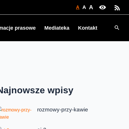
A
A
A
Searc
rmacje prasowe
Mediateka
Kontakt
Najnowsze wpisy
rozmowy-przy-kawie