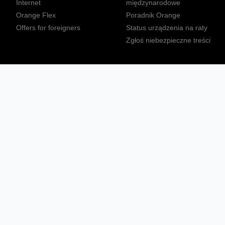
Internet
międzynarodowe
Orange Flex
Poradnik Orange
Offers for foreigners
Status urządzenia na raty
Zgłoś niebezpieczne treści
Sprawdź mapę zasięgu
Konta
Ważne komunikaty
Regulamin serwisu
Warunki zakupów
Nieruchomości Orange
Multibox
Odpowiedzialny biznes
Tłumacz języka migowego
Confort+
© 2026 Orange Polska S.A. Wszystkie prawa zastrzeżone.