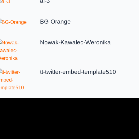
ai-3
BG-Orange
Nowak-Kawalec-Weronika
tt-twitter-embed-template510