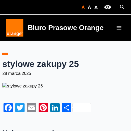
Skip
Sear
A
A
A
to
content
Biuro Prasowe Orange
Main
Men
stylowe zakupy 25
28 marca 2025
Facebook
Twitter
Email
Pinterest
LinkedIn
Share