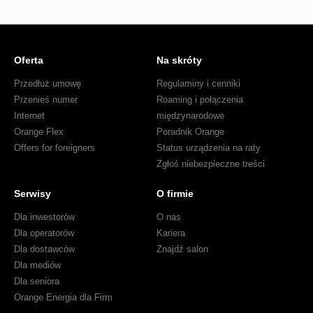
Oferta
Na skróty
Przedłuż umowę
Regulaminy i cenniki
Przenieś numer
Roaming i połączenia
Internet
międzynarodowe
Orange Flex
Poradnik Orange
Offers for foreigners
Status urządzenia na raty
Zgłoś niebezpieczne treści
Serwisy
O firmie
Dla inwestorów
O nas
Dla operatorów
Kariera
Dla dostawców
Znajdź salon
Dla mediów
Dla seniora
Orange Energia dla Firm