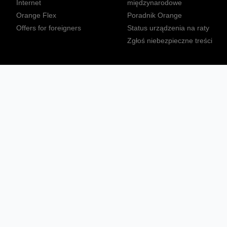
Internet
międzynarodowe
Orange Flex
Poradnik Orange
Offers for foreigners
Status urządzenia na raty
Zgłoś niebezpieczne treści
Sprawdź mapę zasięgu
Konta
Ważne komunikaty
Regulamin serwisu
Warunki zakupów
Nieruchomości Orange
Multibox
Odpowiedzialny biznes
Tłumacz języka migowego
Confort+
© 2026 Orange Polska S.A. Wszystkie prawa zastrzeżone.