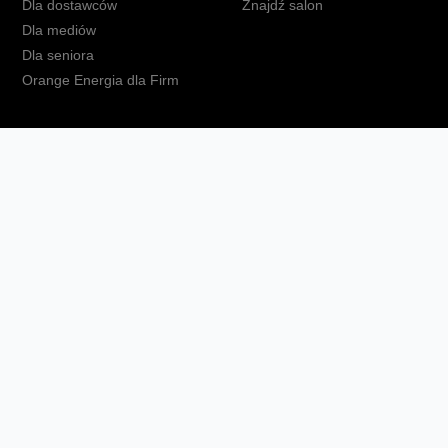
Dla dostawców
Znajdź salon
Dla mediów
Dla seniora
Orange Energia dla Firm
kt
Ochrona danych osobowych
Polityka prywatności
Zmień ust
Fundacja Orange
Telefon domowy
Dbam o bliskich
Ra