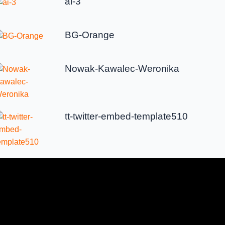
ai-3
BG-Orange
Nowak-Kawalec-Weronika
tt-twitter-embed-template510