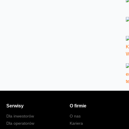
Serwisy
O firmie
Dla inwestorów
O nas
Dla operatorów
Kariera