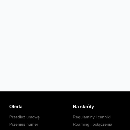
Oferta
Na skróty
Przedłuż umowę
Regulaminy i cenniki
Przenieś numer
Roaming i połączenia