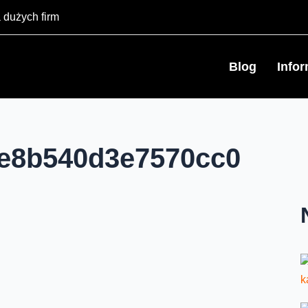
 dużych firm
Blog
Info
e8b540d3e7570cc0