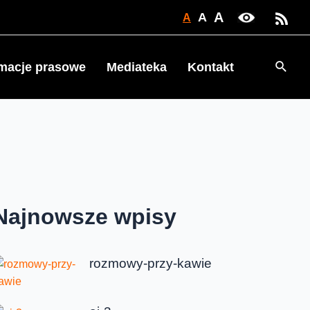
A
A
A
Searc
rmacje prasowe
Mediateka
Kontakt
Najnowsze wpisy
rozmowy-przy-kawie