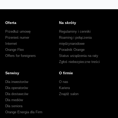
Oferta
Na skróty
Przedłuż umowę
Regulaminy i cenniki
Przenieś numer
Roaming i połączenia
Internet
międzynarodowe
Orange Flex
Poradnik Orange
Offers for foreigners
Status urządzenia na raty
Zgłoś niebezpieczne treści
Serwisy
O firmie
Dla inwestorów
O nas
Dla operatorów
Kariera
Dla dostawców
Znajdź salon
Dla mediów
Dla seniora
Orange Energia dla Firm