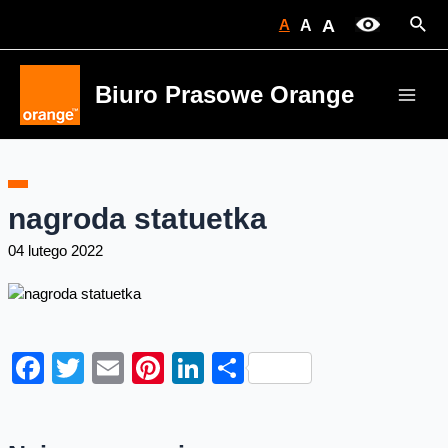
Skip
Sear
A
A
A
to
content
Biuro Prasowe Orange
Main
Men
nagroda statuetka
04 lutego 2022
Facebook
Twitter
Email
Pinterest
LinkedIn
Share