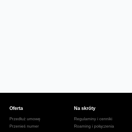
Oferta
Na skróty
Przedłuż umowę
Regulaminy i cenniki
Przenieś numer
Roaming i połączenia