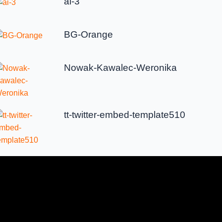
ai-3
BG-Orange
Nowak-Kawalec-Weronika
tt-twitter-embed-template510