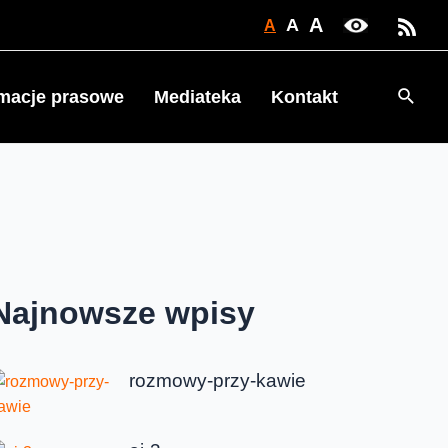
A
A
A
Searc
rmacje prasowe
Mediateka
Kontakt
Najnowsze wpisy
rozmowy-przy-kawie