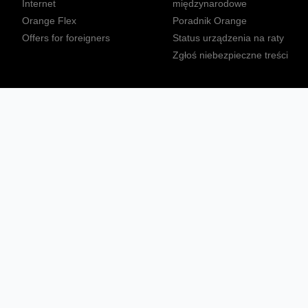
Internet
międzynarodowe
Orange Flex
Poradnik Orange
Offers for foreigners
Status urządzenia na raty
Zgłoś niebezpieczne treści
Sprawdź mapę zasięgu
Konta
Ważne komunikaty
Regulamin serwisu
Warunki zakupów
Nieruchomości Orange
Multibox
Odpowiedzialny biznes
Tłumacz języka migowego
Confort+
© 2026 Orange Polska S.A. Wszystkie prawa zastrzeżone.