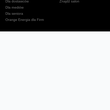
Dla dostawców
Znajdź salon
Dla mediów
Dla seniora
Orange Energia dla Firm
kt
Ochrona danych osobowych
Polityka prywatności
Zmień ust
Fundacja Orange
Telefon domowy
Dbam o bliskich
Ra