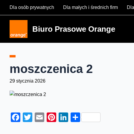
Skip
Dla osób prywatnych
Dla małych i średnich firm
Dla
to
content
Biuro Prasowe Orange
moszczenica 2
29 stycznia 2026
Facebook
Twitter
Email
Pinterest
LinkedIn
Share