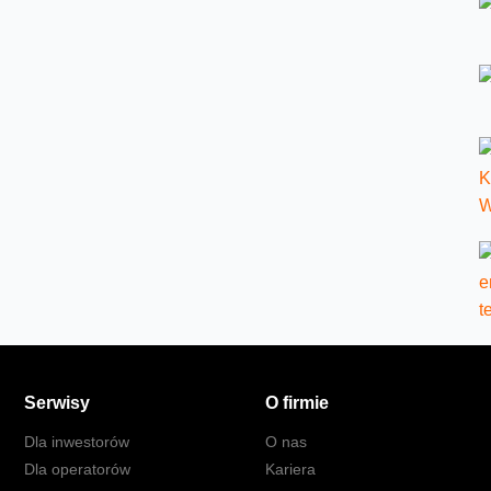
Serwisy
O firmie
Dla inwestorów
O nas
Dla operatorów
Kariera