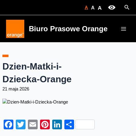
Skip
Sear
A
A
A
to
content
Biuro Prasowe Orange
Main
Men
Dzien-Matki-i-
Dziecka-Orange
21 maja 2026
Facebook
Twitter
Email
Pinterest
LinkedIn
Share