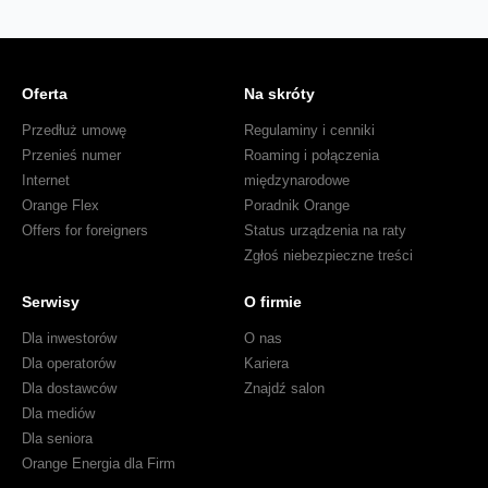
Oferta
Na skróty
Przedłuż umowę
Regulaminy i cenniki
Przenieś numer
Roaming i połączenia
Internet
międzynarodowe
Orange Flex
Poradnik Orange
Offers for foreigners
Status urządzenia na raty
Zgłoś niebezpieczne treści
Serwisy
O firmie
Dla inwestorów
O nas
Dla operatorów
Kariera
Dla dostawców
Znajdź salon
Dla mediów
Dla seniora
Orange Energia dla Firm