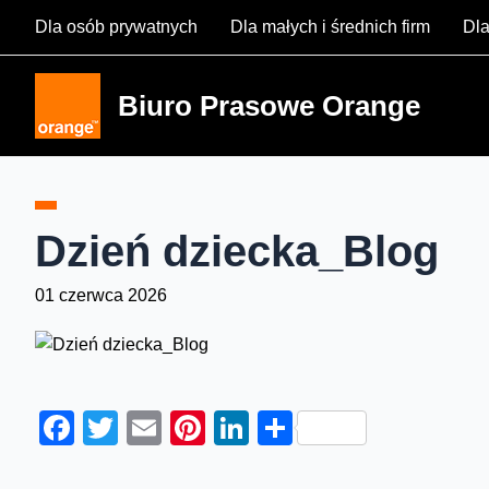
Skip
Dla osób prywatnych
Dla małych i średnich firm
Dla
to
content
Biuro Prasowe Orange
Dzień dziecka_Blog
01 czerwca 2026
Facebook
Twitter
Email
Pinterest
LinkedIn
Share