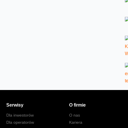
Serwisy
O firmie
Dla inwestorów
O nas
Dla operatorów
Kariera