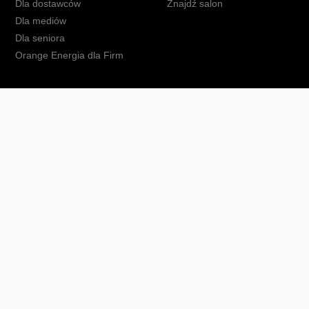
Dla dostawców
Znajdź salon
Dla mediów
Dla seniora
Orange Energia dla Firm
kt
Ochrona danych osobowych
Polityka prywatności
Zmień ust
Fundacja Orange
Telefon domowy
Dbam o bliskich
Ra