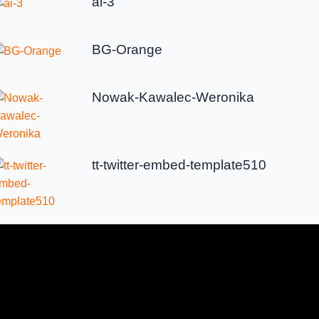
ai-3
BG-Orange
Nowak-Kawalec-Weronika
tt-twitter-embed-template510