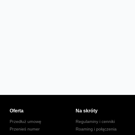
Oferta
Na skróty
Przedłuż umowę
Regulaminy i cenniki
Przenieś numer
Roaming i połączenia