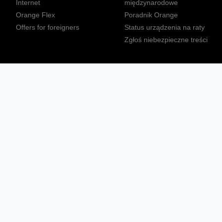
Internet
międzynarodowe
Orange Flex
Poradnik Orange
Offers for foreigners
Status urządzenia na raty
Zgłoś niebezpieczne treści
Sprawdź mapę zasięgu
Konta
Ważne komunikaty
Regulamin serwisu
Warunki zakupów
Nieruchomości Orange
Multibox
Odpowiedzialny biznes
Tłumacz języka migowego
Confort+
© 2026 Orange Polska S.A. Wszystkie prawa zastrzeżone.