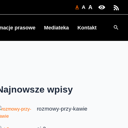
A
A
A
Searc
rmacje prasowe
Mediateka
Kontakt
Najnowsze wpisy
rozmowy-przy-kawie