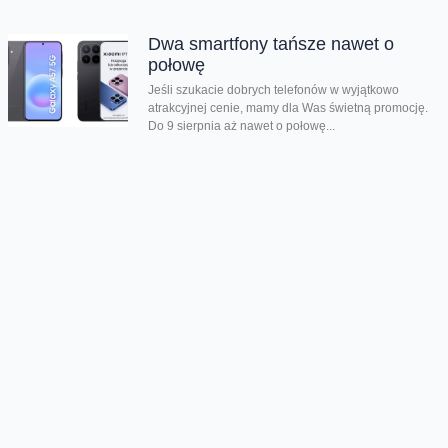
Dwa smartfony tańsze nawet o
połowę
Jeśli szukacie dobrych telefonów w wyjątkowo
atrakcyjnej cenie, mamy dla Was świetną promocję.
Do 9 sierpnia aż nawet o połowę...
Premiera składanego Honora Magic
V6
Kolejny składany smartfon klasy premium pojawił się
w naszej ofercie. Honor Magic V6 zachwyca
eleganckim wyglądem, wysoką wydajnością i
innowacyjnymi rozwiązaniami....
Chmura tagów
promocja smartfonów
szalona obniżka