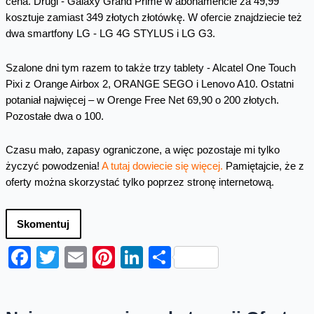
cena. Drugi - Galaxy Grand Prime w abonamencie za 49,99
kosztuje zamiast 349 złotych złotówkę. W ofercie znajdziecie też
dwa smartfony LG - LG 4G STYLUS i LG G3.
Szalone dni tym razem to także trzy tablety - Alcatel One Touch
Pixi z Orange Airbox 2, ORANGE SEGO i Lenovo A10. Ostatni
potaniał najwięcej – w Orenge Free Net 69,90 o 200 złotych.
Pozostałe dwa o 100.
Czasu mało, zapasy ograniczone, a więc pozostaje mi tylko
życzyć powodzenia!
A tutaj dowiecie się więcej.
Pamiętajcie, że z
oferty można skorzystać tylko poprzez stronę internetową.
Skomentuj
Facebook
Twitter
Email
Pinterest
LinkedIn
Share