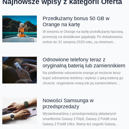
Najnowsze wpisy z kategorii Oferta
Przedłużamy bonus 50 GB w
Orange na kartę
W sierpniu w Orange na kartę przedłużamy lipcową
promocję na dodatkowe gigabajty. Po doładowaniu
online do 31 sierpnia 2026 roku, za minimum...
Odnowione telefony teraz z
oryginalną baterią lub zamiennikiem
Na platformie odnowione.orange.pl możecie teraz
kupić odnowione telefony i wybrać z jaką baterią go
chcecie: oryginalnie nową lub jej zamiennikiem....
Nowości Samsunga w
przedsprzedaży
Wystartowaliśmy z przedsprzedażą składanych
smartfonów Galaxy Z Flip8, Galaxy Z Fold8 oraz
Galaxy Z Fold8 Ultra. Mamy też zegarki Galaxy...