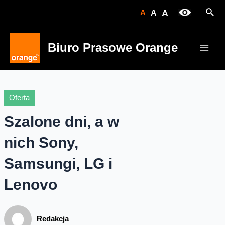
Skip
Sear
A
A
A
to
content
Biuro Prasowe Orange
Main
Men
Oferta
Szalone dni, a w
nich Sony,
Samsungi, LG i
Lenovo
Redakcja