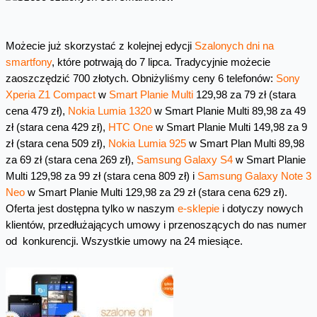
Możecie już skorzystać z kolejnej edycji
Szalonych dni na
smartfony
, które potrwają do 7 lipca. Tradycyjnie możecie
zaoszczędzić 700 złotych. Obniżyliśmy ceny 6 telefonów:
Sony
Xperia Z1 Compact
w
Smart Planie Multi
129,98 za 79 zł (stara
cena 479 zł),
Nokia Lumia 1320
w Smart Planie Multi 89,98 za 49
zł (stara cena 429 zł),
HTC One
w Smart Planie Multi 149,98 za 9
zł (stara cena 509 zł),
Nokia Lumia 925
w Smart Plan Multi 89,98
za 69 zł (stara cena 269 zł),
Samsung Galaxy S4
w Smart Planie
Multi 129,98 za 99 zł (stara cena 809 zł) i
Samsung Galaxy Note 3
Neo
w Smart Planie Multi 129,98 za 29 zł (stara cena 629 zł).
Oferta jest dostępna tylko w naszym
e-sklepie
i dotyczy nowych
klientów, przedłużających umowy i przenoszących do nas numer
od konkurencji. Wszystkie umowy na 24 miesiące.