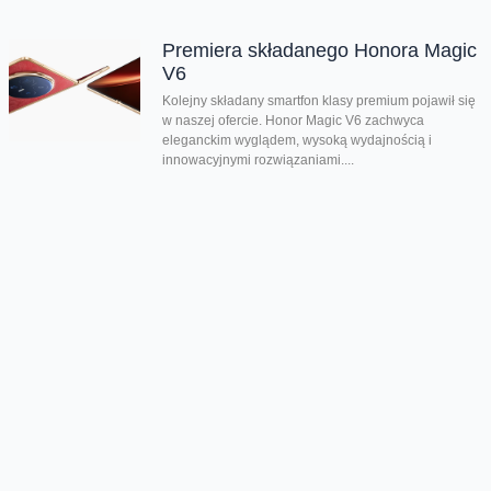
Premiera składanego Honora Magic
V6
Kolejny składany smartfon klasy premium pojawił się
w naszej ofercie. Honor Magic V6 zachwyca
eleganckim wyglądem, wysoką wydajnością i
innowacyjnymi rozwiązaniami....
Chmura tagów
promocja smartfonów
Samsung
Szalone Dni
Oferta
Na skróty
Przedłuż umowę
Regulaminy i cenniki
Przenieś numer
Roaming i połączenia
Internet
międzynarodowe
Orange Flex
Poradnik Orange