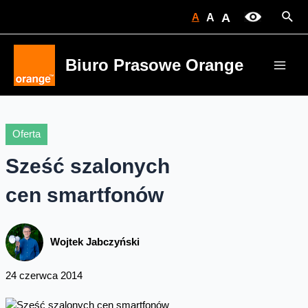
Skip
Sear
A
A
A
to
content
Biuro Prasowe Orange
Main
Men
Oferta
Sześć szalonych
cen smartfonów
Wojtek Jabczyński
24 czerwca 2014