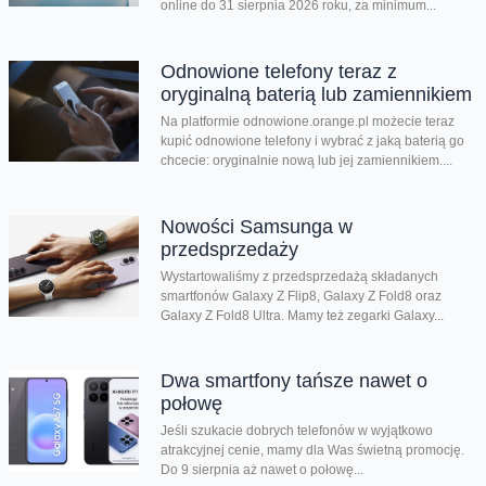
online do 31 sierpnia 2026 roku, za minimum...
Odnowione telefony teraz z
oryginalną baterią lub zamiennikiem
Na platformie odnowione.orange.pl możecie teraz
kupić odnowione telefony i wybrać z jaką baterią go
chcecie: oryginalnie nową lub jej zamiennikiem....
Nowości Samsunga w
przedsprzedaży
Wystartowaliśmy z przedsprzedażą składanych
smartfonów Galaxy Z Flip8, Galaxy Z Fold8 oraz
Galaxy Z Fold8 Ultra. Mamy też zegarki Galaxy...
Dwa smartfony tańsze nawet o
połowę
Jeśli szukacie dobrych telefonów w wyjątkowo
atrakcyjnej cenie, mamy dla Was świetną promocję.
Do 9 sierpnia aż nawet o połowę...