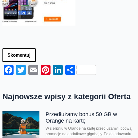
Skomentuj
Facebook
Twitter
Email
Pinterest
LinkedIn
Share
Najnowsze wpisy z kategorii Oferta
Przedłużamy bonus 50 GB w
Orange na kartę
W sierpniu w Orange na kartę przedłużamy lipcową
promocję na dodatkowe gigabajty. Po doładowaniu