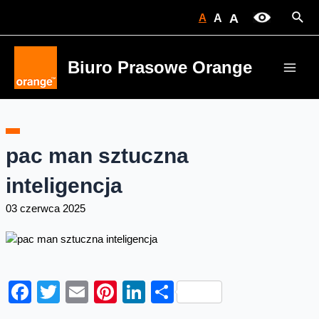
Skip
Sear
A
A
A
to
content
Biuro Prasowe Orange
Main
Men
pac man sztuczna
inteligencja
03 czerwca 2025
Facebook
Twitter
Email
Pinterest
LinkedIn
Share