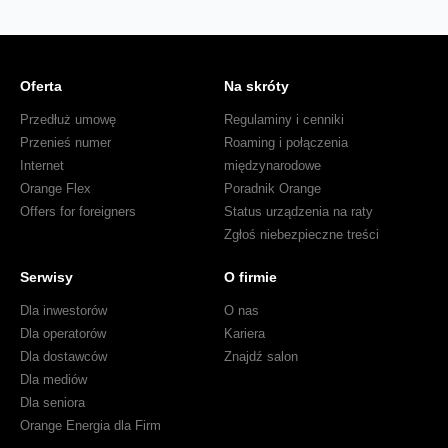
Oferta
Na skróty
Przedłuż umowę
Regulaminy i cenniki
Przenieś numer
Roaming i połączenia
Internet
międzynarodowe
Orange Flex
Poradnik Orange
Offers for foreigners
Status urządzenia na raty
Zgłoś niebezpieczne treści
Serwisy
O firmie
Dla inwestorów
O nas
Dla operatorów
Kariera
Dla dostawców
Znajdź salon
Dla mediów
Dla seniora
Orange Energia dla Firm