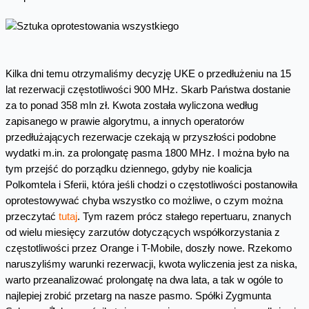
Kilka dni temu otrzymaliśmy decyzję UKE o przedłużeniu na 15
lat rezerwacji częstotliwości 900 MHz. Skarb Państwa dostanie
za to ponad 358 mln zł. Kwota została wyliczona według
zapisanego w prawie algorytmu, a innych operatorów
przedłużających rezerwacje czekają w przyszłości podobne
wydatki m.in. za prolongatę pasma 1800 MHz. I można było na
tym przejść do porządku dziennego, gdyby nie koalicja
Polkomtela i Sferii, która jeśli chodzi o częstotliwości postanowiła
oprotestowywać chyba wszystko co możliwe, o czym można
przeczytać
tutaj
. Tym razem prócz stałego repertuaru, znanych
od wielu miesięcy zarzutów dotyczących współkorzystania z
częstotliwości przez Orange i T-Mobile, doszły nowe. Rzekomo
naruszyliśmy warunki rezerwacji, kwota wyliczenia jest za niska,
warto przeanalizować prolongatę na dwa lata, a tak w ogóle to
najlepiej zrobić przetarg na nasze pasmo. Spółki Zygmunta