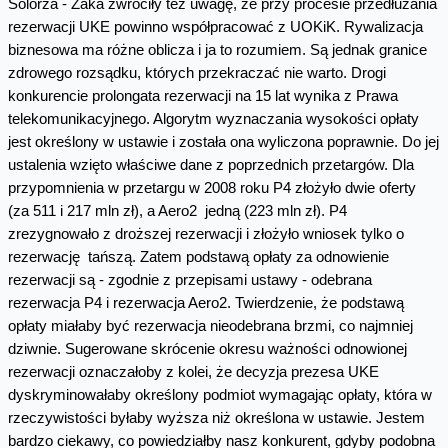
Solorza - Żaka zwróciły też uwagę, że przy procesie przedłużania
rezerwacji UKE powinno współpracować z UOKiK. Rywalizacja
biznesowa ma różne oblicza i ja to rozumiem. Są jednak granice
zdrowego rozsądku, których przekraczać nie warto. Drogi
konkurencie prolongata rezerwacji na 15 lat wynika z Prawa
telekomunikacyjnego. Algorytm wyznaczania wysokości opłaty
jest określony w ustawie i została ona wyliczona poprawnie. Do jej
ustalenia wzięto właściwe dane z poprzednich przetargów. Dla
przypomnienia w przetargu w 2008 roku P4 złożyło dwie oferty
(za 511 i 217 mln zł), a Aero2 jedną (223 mln zł). P4
zrezygnowało z droższej rezerwacji i złożyło wniosek tylko o
rezerwację tańszą. Zatem podstawą opłaty za odnowienie
rezerwacji są - zgodnie z przepisami ustawy - odebrana
rezerwacja P4 i rezerwacja Aero2. Twierdzenie, że podstawą
opłaty miałaby być rezerwacja nieodebrana brzmi, co najmniej
dziwnie. Sugerowane skrócenie okresu ważności odnowionej
rezerwacji oznaczałoby z kolei, że decyzja prezesa UKE
dyskryminowałaby określony podmiot wymagając opłaty, która w
rzeczywistości byłaby wyższa niż określona w ustawie. Jestem
bardzo ciekawy, co powiedziałby nasz konkurent, gdyby podobna