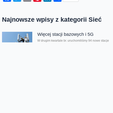
Najnowsze wpisy z kategorii Sieć
Więcej stacji bazowych i 5G
W drugim kwartale br. uruchomiliśmy 94 nowe stacje
bazowe, z których korzystają użytkownicy sieci
Orange. Oznacza to, że na koniec...
Szybki i stabilny domowy internet
nawet tam, gdzie nie ma
światłowodu
Chcemy mieć idealny dostęp do internetu niezależnie
od tego gdzie mieszkamy. Żadna z sieci nie zapewnia
jednak 100 proc. pokrycia...
Rekordowy transfer danych na
Open`erze