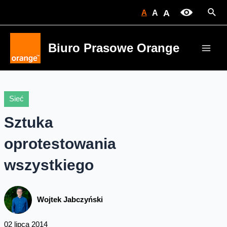
Skip
Sear
A
A
A
to
content
Biuro Prasowe Orange
Main
Men
Sieć
Sztuka
oprotestowania
wszystkiego
Wojtek Jabczyński
02 lipca 2014