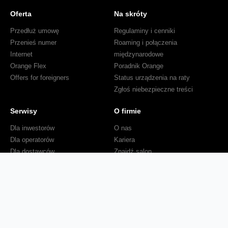
Oferta
Na skróty
Przedłuż umowę
Regulaminy i cenniki
Przenieś numer
Roaming i połączenia
Internet
międzynarodowe
Orange Flex
Poradnik Orange
Offers for foreigners
Status urządzenia na raty
Zgłoś niebezpieczne treści
Serwisy
O firmie
Dla inwestorów
O nas
Dla operatorów
Kariera
Dla dostawców
Znajdź salon
Dla mediów
Dla seniora
Orange Energia dla Firm