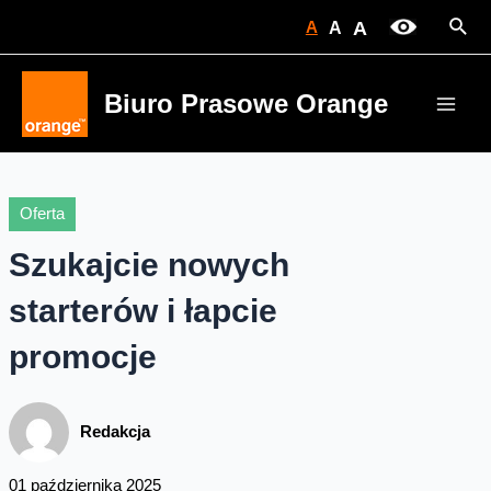
Skip
Sear
A
A
A
to
content
Biuro Prasowe Orange
Main
Men
Oferta
Szukajcie nowych
starterów i łapcie
promocje
Redakcja
01 października 2025