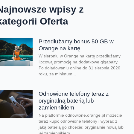
Najnowsze wpisy z
kategorii Oferta
Przedłużamy bonus 50 GB w
Orange na kartę
W sierpniu w Orange na kartę przedłużamy
lipcową promocję na dodatkowe gigabajty.
Po doładowaniu online do 31 sierpnia 2026
roku, za minimum...
Odnowione telefony teraz z
oryginalną baterią lub
zamiennikiem
Na platformie odnowione.orange.pl możecie
teraz kupić odnowione telefony i wybrać z
jaką baterią go chcecie: oryginalnie nową lub
jej zamiennikiem....