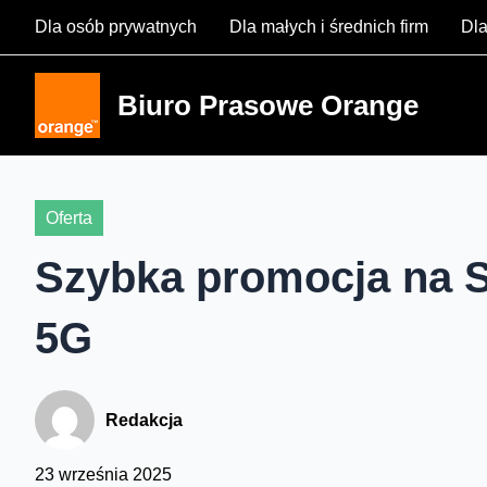
Skip
Dla osób prywatnych
Dla małych i średnich firm
Dla
to
content
Biuro Prasowe Orange
Oferta
Szybka promocja na 
5G
Redakcja
23 września 2025