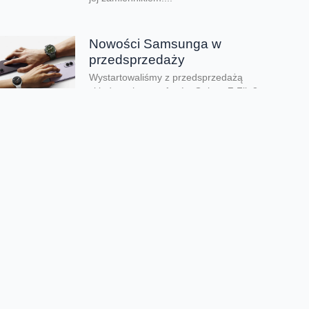
Nowości Samsunga w
przedsprzedaży
Wystartowaliśmy z przedsprzedażą
składanych smartfonów Galaxy Z Flip8,
Galaxy Z Fold8 oraz Galaxy Z Fold8 Ultra.
Mamy też zegarki Galaxy...
Dwa smartfony tańsze nawet o
połowę
Jeśli szukacie dobrych telefonów w
wyjątkowo atrakcyjnej cenie, mamy dla Was
świetną promocję. Do 9 sierpnia aż nawet o
połowę...
Premiera składanego Honora
Magic V6