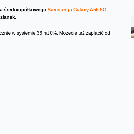
 na średniopółkowego
Samsunga Galaxy A56 5G
.
zianek.
ęcznie w systemie 36 rat 0%. Możecie też zapłacić od
ostępny w ofercie bez abonamentu na
naszej stronie
, w
ocne modele smartfonów od
Samsunga
w obniżonych
VAT
 + VAT w Planie Firmowym M oraz prawie 300 zł + VAT
 VAT w Planie Firmowym L
a telefonów w promocji jest ograniczona.