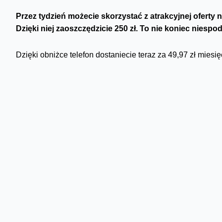
Przez tydzień możecie skorzystać z atrakcyjnej oferty
Dzięki niej zaoszczędzicie 250 zł.
To nie koniec niespod
Dzięki obniżce telefon dostaniecie teraz za 49,97 zł miesi
całą kwotę 1799 zł - jak Wam wygodniej. Smartfon jest d
aplikacji Mój Orange lub poprzez infolinię.
Przypominam, że
klienci biznesowi
mogą teraz kupić 3 m
cenach:
Samsung Galaxy A56 5G - taniej nawet o 400 zł + 
Samsung Galaxy S25 FE 5G - taniej o ponad 150 zł
w Planie Firmowym L
Samsung Galaxy S25 5G - taniej o prawie 200 zł +
Szczegóły techniczne znajdziecie na naszej
stronie
. Liczb