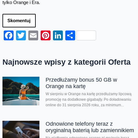
tylko Orange i Era.
Skomentuj
Facebook
Twitter
Email
Pinterest
LinkedIn
Share
Najnowsze wpisy z kategorii Oferta
Przedłużamy bonus 50 GB w
Orange na kartę
W sierpniu w Orange na kartę przedłużamy lipcową
promocję na dodatkowe gigabajty. Po doładowaniu
online do 31 sierpnia 2026 roku, za minimum...
Odnowione telefony teraz z
oryginalną baterią lub zamiennikiem
Na platformie odnowione.orange.pl możecie teraz