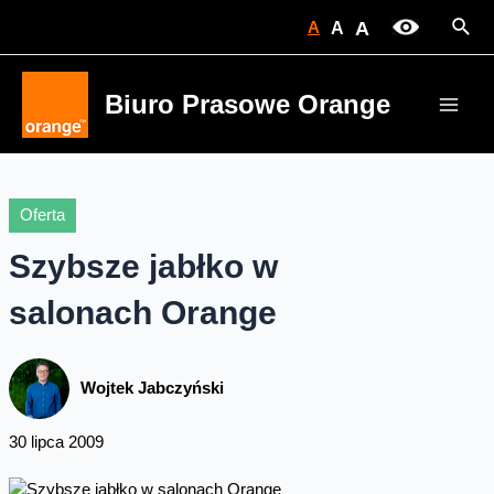
Skip
Sear
A
A
A
to
content
Biuro Prasowe Orange
Main
Men
Oferta
Szybsze jabłko w
salonach Orange
Wojtek Jabczyński
30 lipca 2009