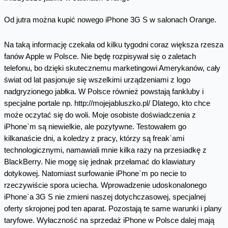
Od jutra można kupić nowego iPhone 3G S w salonach Orange.
Na taką informację czekała od kilku tygodni coraz większa rzesza
fanów Apple w Polsce. Nie będę rozpisywał się o zaletach
telefonu, bo dzięki skutecznemu marketingowi Amerykanów, cały
świat od lat pasjonuje się wszelkimi urządzeniami z logo
nadgryzionego jabłka. W Polsce również powstają fankluby i
specjalne portale np. http://mojejabluszko.pl/ Dlatego, kto chce
może oczytać się do woli. Moje osobiste doświadczenia z
iPhone`m są niewielkie, ale pozytywne. Testowałem go
kilkanaście dni, a koledzy z pracy, którzy są freak`ami
technologicznymi, namawiali mnie kilka razy na przesiadkę z
BlackBerry. Nie mogę się jednak przełamać do klawiatury
dotykowej. Natomiast surfowanie iPhone`m po necie to
rzeczywiście spora uciecha. Wprowadzenie udoskonalonego
iPhone`a 3G S nie zmieni naszej dotychczasowej, specjalnej
oferty skrojonej pod ten aparat. Pozostają te same warunki i plany
taryfowe. Wyłaczność na sprzedaż iPhone w Polsce dalej mają