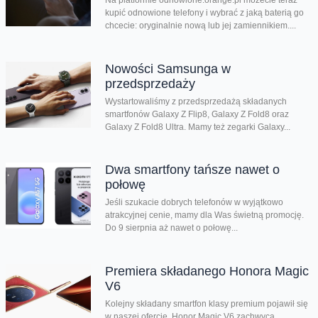
kupić odnowione telefony i wybrać z jaką baterią go
chcecie: oryginalnie nową lub jej zamiennikiem....
Nowości Samsunga w
przedsprzedaży
Wystartowaliśmy z przedsprzedażą składanych
smartfonów Galaxy Z Flip8, Galaxy Z Fold8 oraz
Galaxy Z Fold8 Ultra. Mamy też zegarki Galaxy...
Dwa smartfony tańsze nawet o
połowę
Jeśli szukacie dobrych telefonów w wyjątkowo
atrakcyjnej cenie, mamy dla Was świetną promocję.
Do 9 sierpnia aż nawet o połowę...
Premiera składanego Honora Magic
V6
Kolejny składany smartfon klasy premium pojawił się
w naszej ofercie. Honor Magic V6 zachwyca