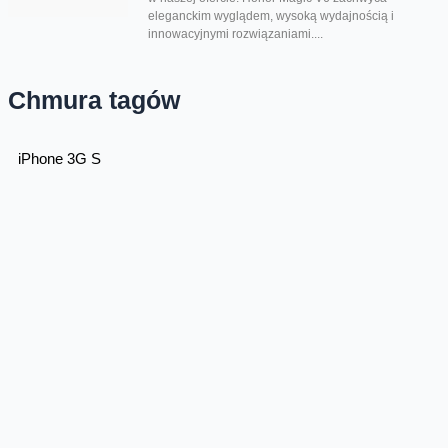
eleganckim wyglądem, wysoką wydajnością i
innowacyjnymi rozwiązaniami....
Chmura tagów
iPhone 3G S
Oferta
Na skróty
Przedłuż umowę
Regulaminy i cenniki
Przenieś numer
Roaming i połączenia
Internet
międzynarodowe
Orange Flex
Poradnik Orange
Offers for foreigners
Status urządzenia na raty
Zgłoś niebezpieczne treści
Serwisy
O firmie
Dla inwestorów
O nas