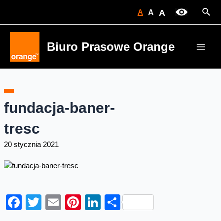
Skip
Sear
A
A
A
to
content
Biuro Prasowe Orange
Main
Men
fundacja-baner-
tresc
20 stycznia 2021
Facebook
Twitter
Email
Pinterest
LinkedIn
Share