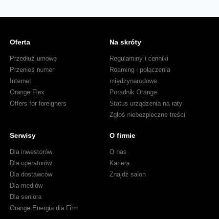
Oferta
Na skróty
Przedłuż umowę
Regulaminy i cenniki
Przenieś numer
Roaming i połączenia
Internet
międzynarodowe
Orange Flex
Poradnik Orange
Offers for foreigners
Status urządzenia na raty
Zgłoś niebezpieczne treści
Serwisy
O firmie
Dla inwestorów
O nas
Dla operatorów
Kariera
Dla dostawców
Znajdź salon
Dla mediów
Dla seniora
Orange Energia dla Firm