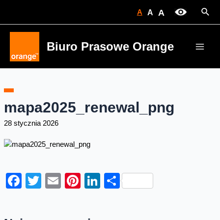
Skip
Sear
A
A
A
to
content
Biuro Prasowe Orange
Main
Men
mapa2025_renewal_png
28 stycznia 2026
Facebook
Twitter
Email
Pinterest
LinkedIn
Share