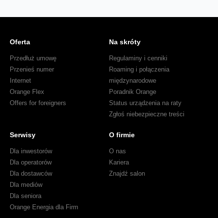
Oferta
Na skróty
Przedłuż umowę
Regulaminy i cenniki
Przenieś numer
Roaming i połączenia
Internet
międzynarodowe
Orange Flex
Poradnik Orange
Offers for foreigners
Status urządzenia na raty
Zgłoś niebezpieczne treści
Serwisy
O firmie
Dla inwestorów
O nas
Dla operatorów
Kariera
Dla dostawców
Znajdź salon
Dla mediów
Dla seniora
Orange Energia dla Firm