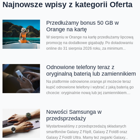
Najnowsze wpisy z kategorii Oferta
Przedłużamy bonus 50 GB w
Orange na kartę
W sierpniu w Orange na kartę przedłużamy lipcową
promocję na dodatkowe gigabajty. Po doładowaniu
online do 31 sierpnia 2026 roku, za minimum...
Odnowione telefony teraz z
oryginalną baterią lub zamiennikiem
Na platformie odnowione.orange.pl możecie teraz
kupić odnowione telefony i wybrać z jaką baterią go
chcecie: oryginalnie nową lub jej zamiennikiem....
Nowości Samsunga w
przedsprzedaży
Wystartowaliśmy z przedsprzedażą składanych
smartfonów Galaxy Z Flip8, Galaxy Z Fold8 oraz
Galaxy Z Fold8 Ultra. Mamy też zegarki Galaxy...