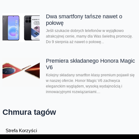
Dwa smartfony tańsze nawet o
połowę
Jeśli szukacie dobrych telefonów w wyjątkowo
atrakcyjnej cenie, mamy dla Was świetną promocję.
Do 9 sierpnia aż nawet o połowę...
Premiera składanego Honora Magic
V6
Kolejny składany smartfon klasy premium pojawił się
w naszej ofercie. Honor Magic V6 zachwyca
eleganckim wyglądem, wysoką wydajnością i
innowacyjnymi rozwiązaniami....
Chmura tagów
Strefa Korzyści