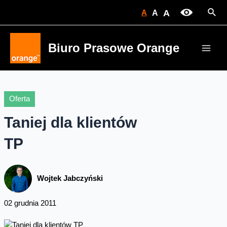
Skip
Sear
A
A
A
to
content
Biuro Prasowe Orange
Main
Men
Oferta
Taniej dla klientów
TP
Wojtek Jabczyński
02 grudnia 2011