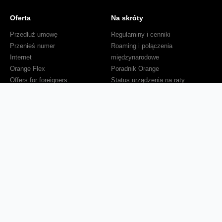
Oferta
Na skróty
Przedłuż umowę
Regulaminy i cenniki
Przenieś numer
Roaming i połączenia
Internet
międzynarodowe
Orange Flex
Poradnik Orange
Offers for foreigners
Status urządzenia na raty
Zgłoś niebezpieczne treści
Serwisy
O firmie
Dla inwestorów
O nas
Dla operatorów
Kariera
Dla dostawców
Znajdź salon
Dla mediów
Dla seniora
Orange Energia dla Firm